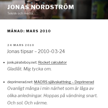
Hoppa
JONAS NORDSTRÖM
till
Teknik och media
innehåll
MÅNAD:
MARS 2010
PUBLICERAT
24 MARS 2010
Jonas tipsar – 2010-03-24
jonk.pirateboy.net:
Rocket calculator
Gladlåt. Mig tycka om.
deprimerad.net:
MADRS självskattning – Deprimerad
Ovanligt många i min närhet som är låga av
olika anledningar. Hoppas på vändning snart.
Och sol. Och värme.