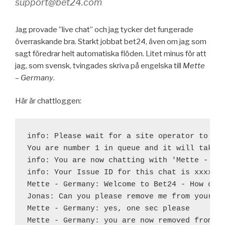
support@bet24.com
Jag provade ”live chat” och jag tycker det fungerade
överraskande bra. Starkt jobbat bet24, även om jag som
sagt föredrar helt automatiska flöden. Litet minus för att
jag, som svensk, tvingades skriva på engelska till
Mette
– Germany
.
Här är chattloggen:
info: Please wait for a site operator to res
You are number 1 in queue and it will take a
info: You are now chatting with 'Mette - Ger
info: Your Issue ID for this chat is xxxxxxx
Mette - Germany: Welcome to Bet24 - How can 
Jonas: Can you please remove me from your ma
Mette - Germany: yes, one sec please

Mette - Germany: you are now removed from th