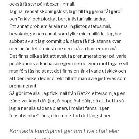
också få styr på inboxen i gmail.
Jag har rensat skoningslöst, lagt till taggarna ”åtgärd”
och ”arkiv” och plockat bort (nästan) alla andra.
Ett annat problem är alla mailinglistor, statusmail,
bevakningar och annat som fyller min maillåda. Jag har
subbat av allt jag kommit på, några få fick stanna kvar
men nu är det åtminstone nere på en hanterbar nivå.
Det finns olika sätt att avsluta prenumerationer på, varje
publikation verkar ha sin egen metod. Som mottagare vill
man förstås helst att det finns en länk i varje utskick och
att den länken leder direkt till att man avregistreras som
prenumerant.
Så gör inte alla. Jag fick mail från Bet24 eftersom jag en
gång var kund där (jag är hopplöst dålig på att betta så
jag la ner alla sådana planer). I mailet fanns ingen
”unsubscribe”-länk, däremot stod det längst ner:
Kontakta kundtjänst genom Live chat eller