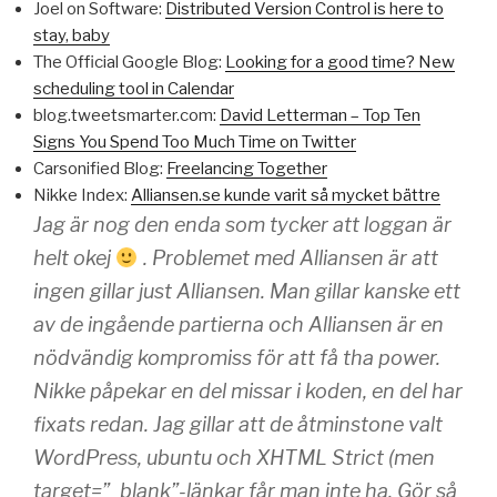
Joel on Software:
Distributed Version Control is here to
stay, baby
The Official Google Blog:
Looking for a good time? New
scheduling tool in Calendar
blog.tweetsmarter.com:
David Letterman – Top Ten
Signs You Spend Too Much Time on Twitter
Carsonified Blog:
Freelancing Together
Nikke Index:
Alliansen.se kunde varit så mycket bättre
Jag är nog den enda som tycker att loggan är
helt okej
. Problemet med Alliansen är att
ingen gillar just
Alliansen
. Man gillar kanske ett
av de ingående partierna och Alliansen är en
nödvändig kompromiss för att få tha power.
Nikke påpekar en del missar i koden, en del har
fixats redan. Jag gillar att de åtminstone valt
WordPress, ubuntu och XHTML Strict (men
target=”_blank”-länkar får man inte ha. Gör så