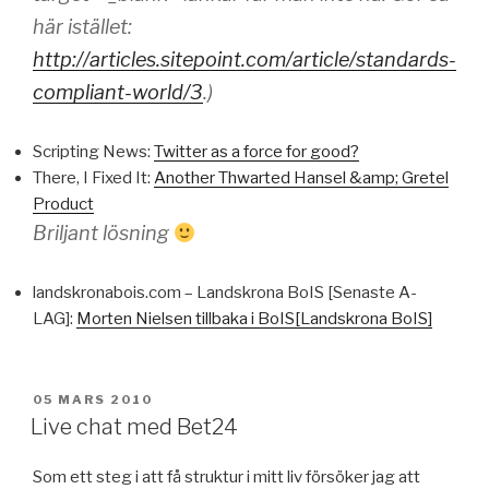
här istället:
http://articles.sitepoint.com/article/standards-
compliant-world/3
.)
Scripting News:
Twitter as a force for good?
There, I Fixed It:
Another Thwarted Hansel &amp; Gretel
Product
Briljant lösning
landskronabois.com – Landskrona BoIS [Senaste A-
LAG]:
Morten Nielsen tillbaka i BoIS[Landskrona BoIS]
PUBLICERAT
05 MARS 2010
Live chat med Bet24
Som ett steg i att få struktur i mitt liv försöker jag att