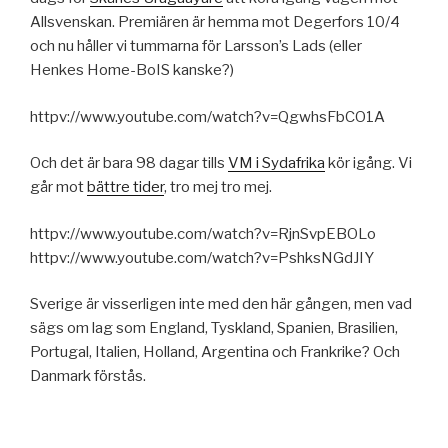
Allsvenskan. Premiären är hemma mot Degerfors 10/4
och nu håller vi tummarna för Larsson’s Lads (eller
Henkes Home-BoIS kanske?)
httpv://www.youtube.com/watch?v=QgwhsFbCO1A
Och det är bara 98 dagar tills
VM i Sydafrika
kör igång. Vi
går mot
bättre tider
, tro mej tro mej.
httpv://www.youtube.com/watch?v=RjnSvpEBOLo
httpv://www.youtube.com/watch?v=PshksNGdJIY
Sverige är visserligen inte med den här gången, men vad
sägs om lag som England, Tyskland, Spanien, Brasilien,
Portugal, Italien, Holland, Argentina och Frankrike? Och
Danmark förstås.