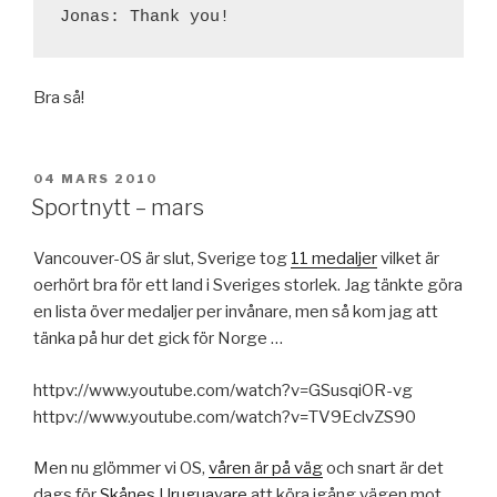
Bra så!
PUBLICERAT
04 MARS 2010
Sportnytt – mars
Vancouver-OS är slut, Sverige tog
11 medaljer
vilket är
oerhört bra för ett land i Sveriges storlek. Jag tänkte göra
en lista över medaljer per invånare, men så kom jag att
tänka på hur det gick för Norge …
httpv://www.youtube.com/watch?v=GSusqiOR-vg
httpv://www.youtube.com/watch?v=TV9EclvZS90
Men nu glömmer vi OS,
våren är på väg
och snart är det
dags för
Skånes Uruguayare
att köra igång vägen mot