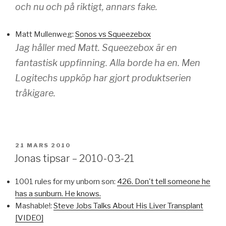
och nu och på riktigt, annars fake.
Matt Mullenweg:
Sonos vs Squeezebox
Jag håller med Matt. Squeezebox är en
fantastisk uppfinning. Alla borde ha en. Men
Logitechs uppköp har gjort produktserien
tråkigare.
PUBLICERAT
21 MARS 2010
Jonas tipsar – 2010-03-21
1001 rules for my unborn son:
426. Don't tell someone he
has a sunburn. He knows.
Mashable!:
Steve Jobs Talks About His Liver Transplant
[VIDEO]