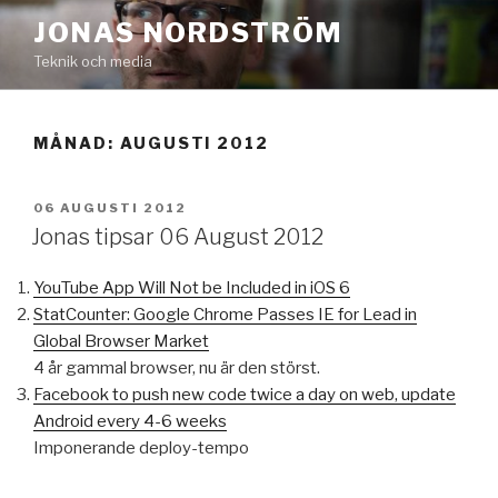
Hoppa
JONAS NORDSTRÖM
till
Teknik och media
innehåll
MÅNAD:
AUGUSTI 2012
PUBLICERAT
06 AUGUSTI 2012
Jonas tipsar 06 August 2012
YouTube App Will Not be Included in iOS 6
StatCounter: Google Chrome Passes IE for Lead in
Global Browser Market
4 år gammal browser, nu är den störst.
Facebook to push new code twice a day on web, update
Android every 4-6 weeks
Imponerande deploy-tempo