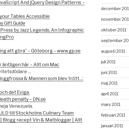
avaScript And jQuery Design Patterns –
december 201
your Tables Accessible
november 201
y Gift Guide
oktober 2011
ress by Jazz Legends, An Infographic
ingPro
september 20
ing att göra” – Göteborg – www.gp.se
augusti 2011
juli 2011
är äntligen här – Allt om Mac
vitetsdödare …
juni 2011
loggfrossa & Mannen som blev trött…:
maj 2011
och det Eviga.
april 2011
death penalty – DN.se
mars 2011
eja Venezuela.
ULD till Stockholms Culinary Team
februari 2011
ar | Blogg recept Vin & Matbloggar | Allt
januari 2011