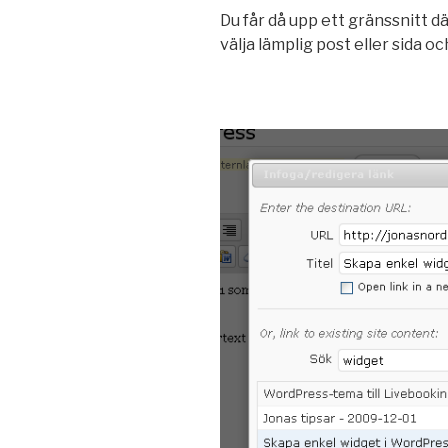
Du får då upp ett gränssnitt dä
välja lämplig post eller sida o