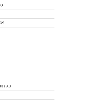
09
009
llas AB