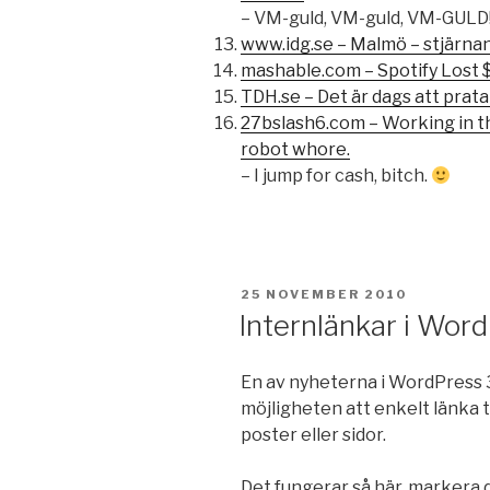
– VM-guld, VM-guld, VM-GULD!
www.idg.se – Malmö – stjärnan
mashable.com – Spotify Lost $
TDH.se – Det är dags att pra
27bslash6.com – Working in the
robot whore.
– I jump for cash, bitch.
PUBLICERAT
25 NOVEMBER 2010
Internlänkar i Wor
En av nyheterna i WordPress 3.
möjligheten att enkelt länka til
poster eller sidor.
Det fungerar så här, markera 