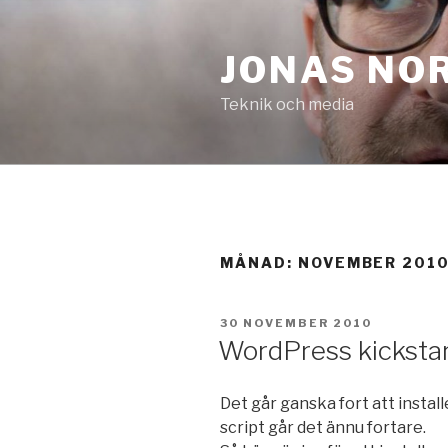
Hoppa
till
JONAS NO
innehåll
Teknik och media
MÅNAD:
NOVEMBER 201
PUBLICERAT
30 NOVEMBER 2010
WordPress kicksta
Det går ganska fort att insta
script går det ännu fortare.