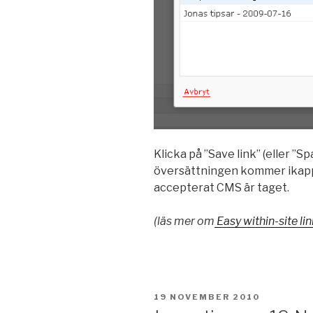
Klicka på ”Save link” (eller ”S
översättningen kommer ikapp) o
accepterat CMS är taget.
(läs mer om
Easy within-site l
PUBLICERAT
19 NOVEMBER 2010