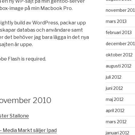
era en ny WP-sajt på min gentoo-server
albox-image på min Macbook Pro.
november 201
mars 2013
ightly build av WordPress, packar upp
t, skapar databas och användare samt
februari 2013
r det behöver jag bara lägga in det nya
december 201
sajten är uppe.
oktober 2012
be Flash is required.
augusti 2012
juli 2012
juni 2012
 November 2010
maj 2012
april 2012
ster Stallone
mars 2012
 Media Markt säljer Ipad
januari 2012