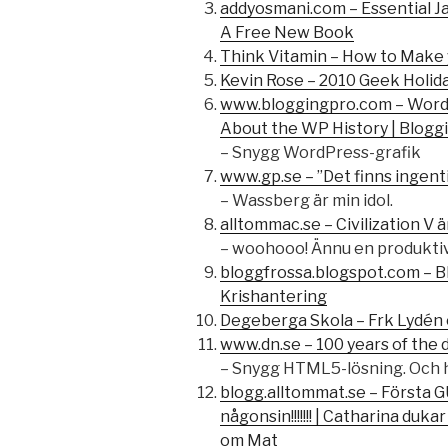
addyosmani.com – Essential J
A Free New Book
Think Vitamin – How to Make 
Kevin Rose – 2010 Geek Holida
www.bloggingpro.com – WordP
About the WP History | Blogg
– Snygg WordPress-grafik
www.gp.se – ”Det finns ingent
– Wassberg är min idol.
alltommac.se – Civilization V 
– woohooo! Ännu en produkti
bloggfrossa.blogspot.com – B
Krishantering
Degeberga Skola – Frk Lydén 
www.dn.se – 100 years of the 
– Snygg HTML5-lösning. Och h
blogg.alltommat.se – Första G
någonsin!!!!!!! | Catharina duk
om Mat