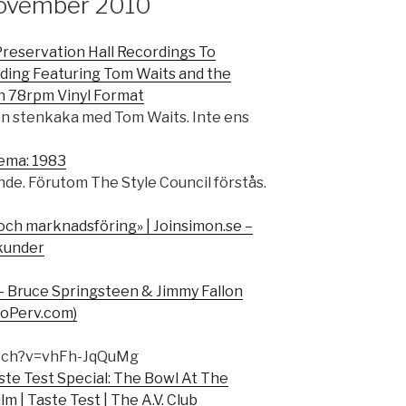
 November 2010
reservation Hall Recordings To
rding Featuring Tom Waits and the
on 78rpm Vinyl Format
en stenkaka med Tom Waits. Inte ens
tema: 1983
ande. Förutom The Style Council förstås.
och marknadsföring» | Joinsimon.se –
 kunder
 Bruce Springsteen & Jimmy Fallon
ioPerv.com)
atch?v=vhFh-JqQuMg
ste Test Special: The Bowl At The
m | Taste Test | The A.V. Club