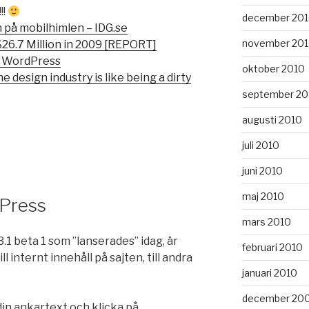
!!
december 20
 på mobilhimlen – IDG.se
november 20
26.7 Million in 2009 [REPORT]
ta WordPress
oktober 2010
 design industry is like being a dirty
september 20
augusti 2010
juli 2010
juni 2010
maj 2010
dPress
mars 2010
1 beta 1 som ”lanserades” idag, är
februari 2010
l internt innehåll på sajten, till andra
januari 2010
december 20
din ankartext och klicka på