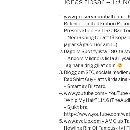
Jonas tipsar – 19
www.preservationhall.com – P
Release Limited Edition Reco
Preservation Hall Jazz Band 
– Nedräkning för att få köpa 
jag är så galen (or am I …)
Dagens Spotifylista – 80-tals
– Anders Mildners lista är lys
Jag har aldrig gillat dem.
Blogg om SEO, sociala medier 
Red Shirt Guy – att vårda sina
– Smart av Blizzard.
www.youtube.com – YouTube –
”Whip My Hair” 11/16 (TheAud
– Sjukt bra.
httpv://www.youtube.com/w
www.avclub.com – A.V. Club Ta
Howling Rim Of Famous-Ity | Fil