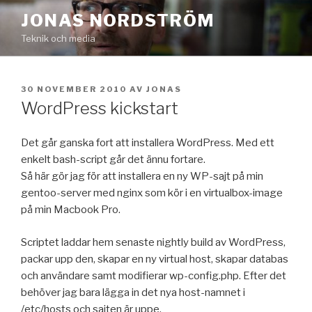
Hoppa
JONAS NORDSTRÖM
till
Teknik och media
innehåll
PUBLICERAT
30 NOVEMBER 2010
AV
JONAS
WordPress kickstart
Det går ganska fort att installera WordPress. Med ett
enkelt bash-script går det ännu fortare.
Så här gör jag för att installera en ny WP-sajt på min
gentoo-server med nginx som kör i en virtualbox-image
på min Macbook Pro.
Scriptet laddar hem senaste nightly build av WordPress,
packar upp den, skapar en ny virtual host, skapar databas
och användare samt modifierar wp-config.php. Efter det
behöver jag bara lägga in det nya host-namnet i
/etc/hosts och sajten är uppe.