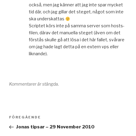
också, men jag känner att jag inte spar mycket
tid där, och jag gillar det steget, något som inte
ska underskattas
Scriptet körs inte på samma server som hosts-
filen, därav det manuella steget (även om det
förstås skulle gå att lösa i det här fallet, svårare
om jag hade lagt detta på en extern vps eller
liknande).
Kommentarer är stängda.
Inläggsnavigering
Föregående
FÖREGÅENDE
inlägg
Jonas tipsar – 29 November 2010