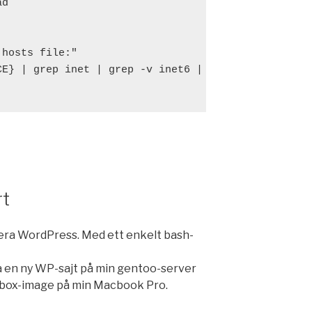
d

hosts file:"

CE} | grep inet | grep -v inet6 | cut -d ":" -f 2 |
rt
llera WordPress. Med ett enkelt bash-
era en ny WP-sajt på min gentoo-server
albox-image på min Macbook Pro.