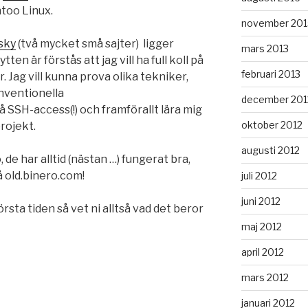
too Linux.
november 201
sky
(två mycket små sajter) ligger
mars 2013
tten är förstås att jag vill ha full koll på
februari 2013
 Jag vill kunna prova olika tekniker,
nventionella
december 201
 SSH-access(!) och framförallt lära mig
oktober 2012
rojekt.
augusti 2012
 de har alltid (nästan …) fungerat bra,
å old.binero.com!
juli 2012
juni 2012
örsta tiden så vet ni alltså vad det beror
maj 2012
april 2012
mars 2012
januari 2012