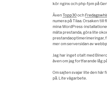
kör nginx och php-fpm på Gen
Även
Topp30
och
Fredagswhi
numera på Tilaa. Orsaken till fly
mina WordPress-installationer.
mäta prestanda, göra lite oko
prestandaoptimerimeringar, få
mer om serversidan av webbp
Jag har inget otalt med Binero,
även om jag fortfarande låg p
Om sajten svajar lite den här f
på. Lite vägarbete.