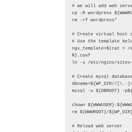
# we will add web serve
cp -R wordpress ${WWWRO
rm -rf wordpress*

# Create virtual host c
# Use the template belo
ngx_template=$(cat <
 /
R}.conf

ln -s /etc/nginx/sites
# Create mysql database
dbname=${WP_DIR//[\.-]/
mysql -u ${DBROOT} -p$
chown ${WWWUSER}:${WWWG
rm ${WWWROOT}/${WP_DIR}
# Reload web server
