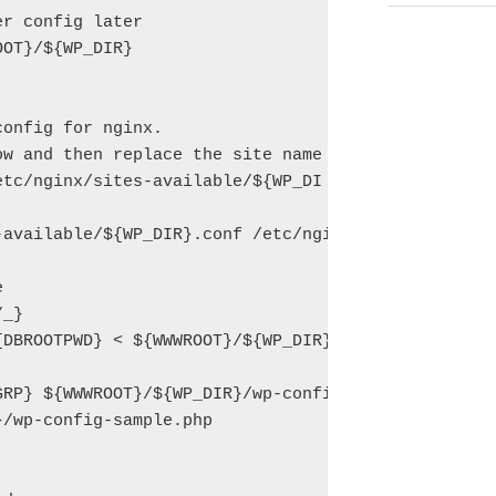
r config later

OT}/${WP_DIR}

onfig for nginx. 

w and then replace the site name

etc/nginx/sites-available/${WP_DI

-available/${WP_DIR}.conf /etc/nginx/sites-enabled/


_}

{DBROOTPWD} <
 ${WWWROOT}/${WP_DIR}/wp-config.php

RP} ${WWWROOT}/${WP_DIR}/wp-config.php

/wp-config-sample.php
