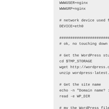
WWWUSER=nginx

WWWGRP=nginx

# network device used f
DEVICE=eth0

#######################
# ok, no touching down 
# Get the WordPress stu
cd $TMP_STORAGE

wget http://wordpress.o
unzip wordpress-latest.
# Get the site name

echo -n "Domain name? :
read -e WP_DIR

# mv the WordPress file