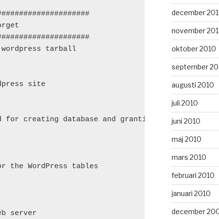
december 20
####################

rget

november 20
####################

oktober 2010
wordpress tarball

september 20
press site

augusti 2010
juli 2010
 for creating database and granting rights

juni 2010
maj 2010
mars 2010
r the WordPress tables

februari 2010
januari 2010
december 20
b server
