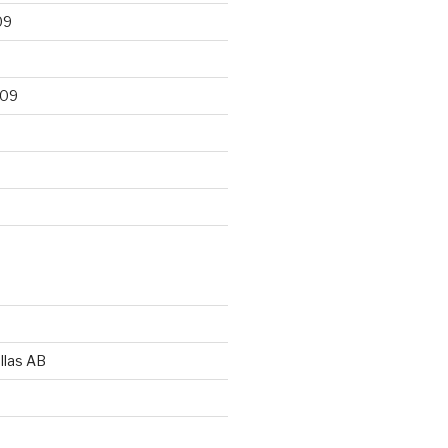
09
009
llas AB