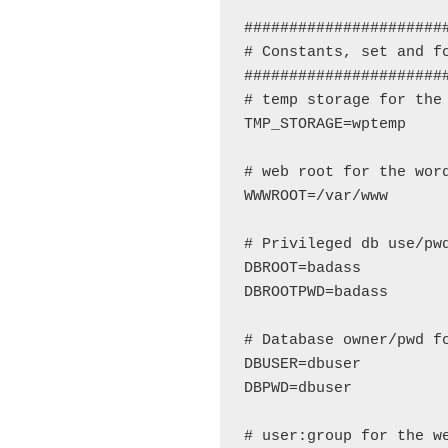
#######################
# Constants, set and fo
#######################
# temp storage for the 
TMP_STORAGE=wptemp

# web root for the word
WWWROOT=/var/www

# Privileged db use/pwd
DBROOT=badass

DBROOTPWD=badass

# Database owner/pwd fo
DBUSER=dbuser

DBPWD=dbuser

# user:group for the we