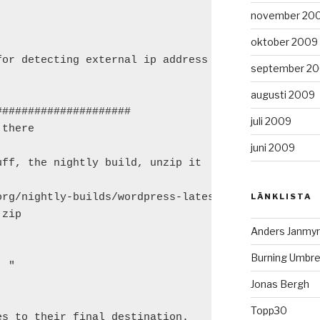
november 20
oktober 2009
or detecting external ip address

september 2
augusti 2009
####################

juli 2009
there

juni 2009
ff, the nightly build, unzip it

LÄNKLISTA
rg/nightly-builds/wordpress-latest.zip

zip

Anders Janmyr
Burning Umbre
 "

Jonas Bergh
Topp30
s to their final destination. 
