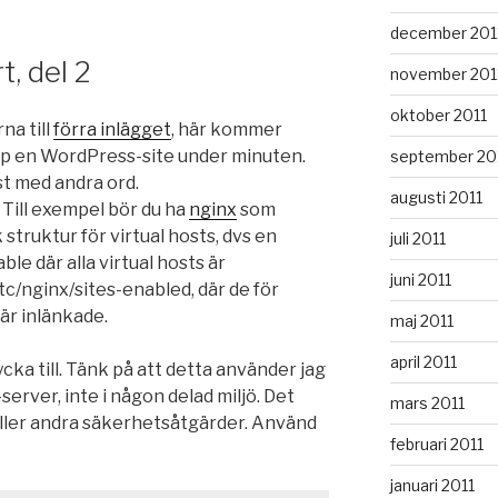
december 201
, del 2
november 201
oktober 2011
na till
förra inlägget
, här kommer
upp en WordPress-site under minuten.
september 20
st med andra ord.
augusti 2011
. Till exempel bör du ha
nginx
som
truktur för virtual hosts, dvs en
juli 2011
ble där alla virtual hosts är
juni 2011
tc/nginx/sites-enabled, där de för
 är inlänkade.
maj 2011
april 2011
cka till. Tänk på att detta använder jag
erver, inte i någon delad miljö. Det
mars 2011
 eller andra säkerhetsåtgärder. Använd
februari 2011
januari 2011