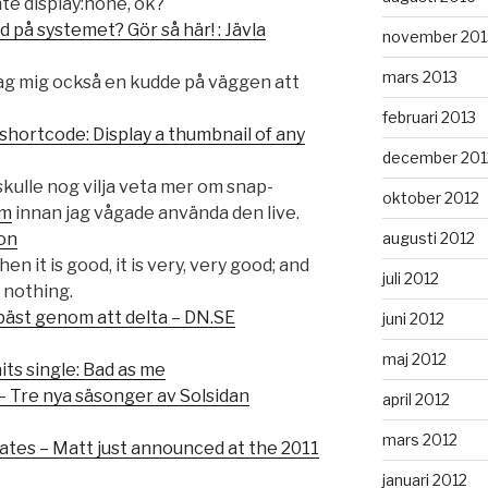
nte display:none, ok?
d på systemet? Gör så här! : Jävla
november 201
mars 2013
 jag mig också en kudde på väggen att
februari 2013
ortcode: Display a thumbnail of any
december 201
 skulle nog vilja veta mer om snap-
oktober 2012
om
innan jag vågade använda den live.
augusti 2012
on
n it is good, it is very, very good; and
juli 2012
n nothing.
äst genom att delta – DN.SE
juni 2012
maj 2012
ts single: Bad as me
– Tre nya säsonger av Solsidan
april 2012
mars 2012
es – Matt just announced at the 2011
januari 2012