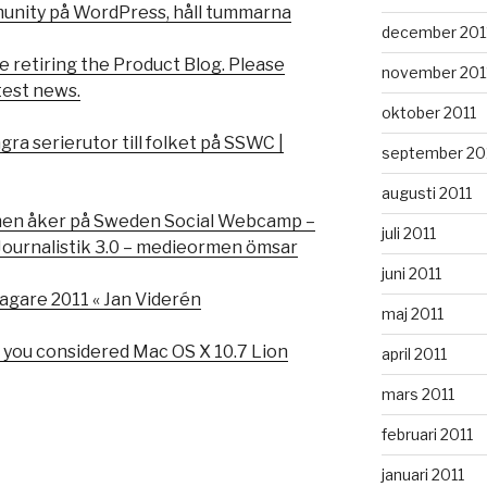
unity på WordPress, håll tummarna
december 201
e retiring the Product Blog. Please
november 201
atest news.
oktober 2011
a serierutor till folket på SSWC |
september 20
augusti 2011
men åker på Sweden Social Webcamp –
juli 2011
Journalistik 3.0 – medieormen ömsar
juni 2011
gare 2011 « Jan Viderén
maj 2011
 you considered Mac OS X 10.7 Lion
april 2011
mars 2011
februari 2011
januari 2011