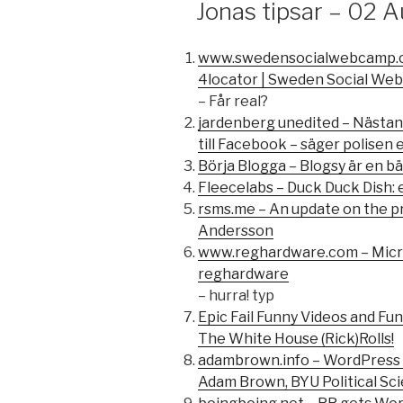
Jonas tipsar – 02 A
www.swedensocialwebcamp.com
4locator | Sweden Social We
– Får real?
jardenberg unedited – Nästan 
till Facebook – säger polisen 
Börja Blogga – Blogsy är en bät
Fleecelabs – Duck Duck Dish:
rsms.me – An update on the
Andersson
www.reghardware.com – Micros
reghardware
– hurra! typ
Epic Fail Funny Videos and Fu
The White House (Rick)Rolls!
adambrown.info – WordPress 3.2
Adam Brown, BYU Political Sc