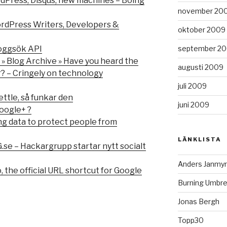
dPress, Disqus, new machines – Boing
november 20
ordPress Writers, Developers &
oktober 2009
september 2
loggsök API
 » Blog Archive » Have you heard the
augusti 2009
? – Cringely on technology
juli 2009
ttle, så funkar den
juni 2009
oogle+ ?
ing data to protect people from
LÄNKLISTA
.se – Hackargrupp startar nytt socialt
Anders Janmyr
o, the official URL shortcut for Google
Burning Umbre
Jonas Bergh
Topp30