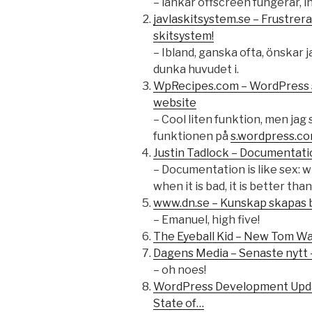
– länkar offscreen fungerar, i
javlaskitsystem.se – Frustrera
skitsystem!
– Ibland, ganska ofta, önskar
dunka huvudet i.
WpRecipes.com – WordPress sh
website
– Cool liten funktion, men jag
funktionen på
s.wordpress.c
Justin Tadlock – Documentati
– Documentation is like sex: whe
when it is bad, it is better tha
www.dn.se – Kunskap skapas b
– Emanuel, high five!
The Eyeball Kid – New Tom Wai
Dagens Media – Senaste nytt 
– oh noes!
WordPress Development Updat
State of…