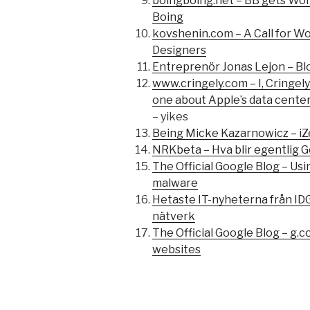
boingboing.net – BB gets Wor
Boing
kovshenin.com – A Call for W
Designers
Entreprenör Jonas Lejon – B
www.cringely.com – I, Cringely
one about Apple’s data center
– yikes
Being Micke Kazarnowicz – iZe
NRKbeta – Hva blir egentlig G
The Official Google Blog – Us
malware
Hetaste IT-nyheterna från IDG
nätverk
The Official Google Blog – g.c
websites