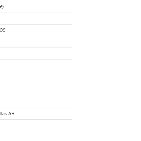
09
009
llas AB