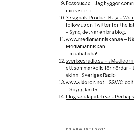
Fosseus.se – Jag bygger comm
min vänner
37signals Product Blog – We’r
follow us on Twitter for the l
– Synd, det var en bra blog.
www.mediamanniskan.se – Någr
Mediamänniskan
– muahahaha!
sverigesradio.se – #Medieor
ett sommarkollo för nördar – 
skinn | Sveriges Radio
www.videren.net – SSWC-delta
– Snygg karta
blog.sendapatch.se – Perhaps
PUBLICERAT
03 AUGUSTI 2011