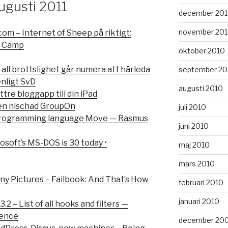
ugusti 2011
december 20
november 20
 – Internet of Sheep på riktigt:
b Camp
oktober 2010
all brottslighet går numera att härleda
september 20
enligt SvD
augusti 2010
tre bloggapp till din iPad
 en nischad GroupOn
juli 2010
 programming language Move — Rasmus
juni 2010
oft’s MS-DOS is 30 today •
maj 2010
mars 2010
nny Pictures – Failbook: And That’s How
februari 2010
januari 2010
 – List of all hooks and filters —
ience
december 20