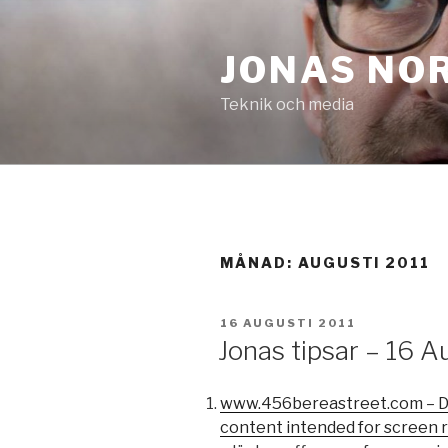
Hoppa
till
JONAS NO
innehåll
Teknik och media
MÅNAD:
AUGUSTI 2011
PUBLICERAT
16 AUGUSTI 2011
Jonas tipsar – 16 A
www.456bereastreet.com – Do n
content intended for screen 