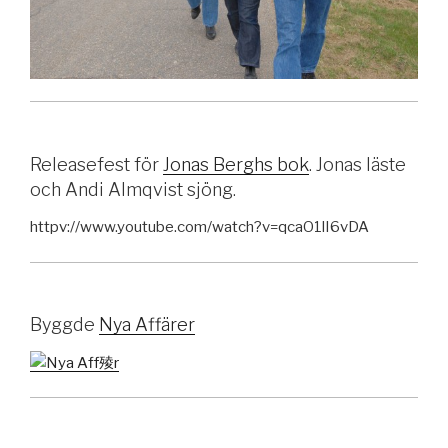
Releasefest för
Jonas Berghs bok
. Jonas läste
och Andi Almqvist sjöng.
httpv://www.youtube.com/watch?v=qcaO1lI6vDA
Byggde
Nya Affärer