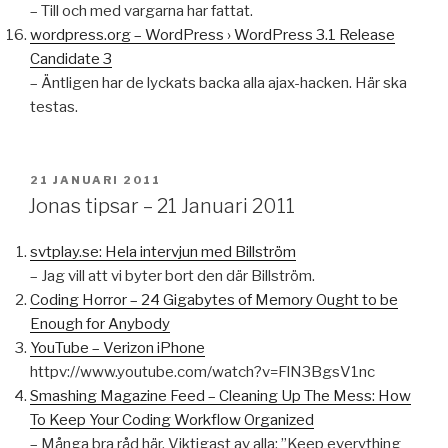
– Till och med vargarna har fattat.
wordpress.org – WordPress › WordPress 3.1 Release
Candidate 3
– Äntligen har de lyckats backa alla ajax-hacken. Här ska
testas.
PUBLICERAT
21 JANUARI 2011
Jonas tipsar – 21 Januari 2011
svtplay.se: Hela intervjun med Billström
– Jag vill att vi byter bort den där Billström.
Coding Horror – 24 Gigabytes of Memory Ought to be
Enough for Anybody
YouTube – Verizon iPhone
httpv://www.youtube.com/watch?v=FlN3BgsV1nc
Smashing Magazine Feed – Cleaning Up The Mess: How
To Keep Your Coding Workflow Organized
– Många bra råd här. Viktigast av alla: ”Keep everything