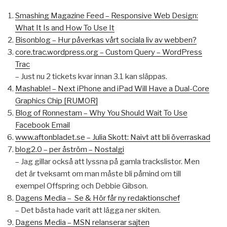
Smashing Magazine Feed – Responsive Web Design:
What It Is and How To Use It
Bisonblog – Hur påverkas vårt sociala liv av webben?
core.trac.wordpress.org – Custom Query – WordPress
Trac
– Just nu 2 tickets kvar innan 3.1 kan släppas.
Mashable! – Next iPhone and iPad Will Have a Dual-Core
Graphics Chip [RUMOR]
Blog of Ronnestam – Why You Should Wait To Use
Facebook Email
www.aftonbladet.se – Julia Skott: Naivt att bli överraskad
blog2.0 – per åström – Nostalgi
– Jag gillar också att lyssna på gamla trackslistor. Men
det är tveksamt om man måste bli påmind om till
exempel Offspring och Debbie Gibson.
Dagens Media – Se & Hör får ny redaktionschef
– Det bästa hade varit att lägga ner skiten.
Dagens Media – MSN relanserar sajten