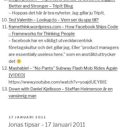
Better and Stronger – TripIt Blog
– Hoppas det här är bra nyheter. Jag gillar ju TripIt.
Ted Valentin – Lookup.to – Vem ser du upp till?
framethink.wordpress.com – How Facebook Ships Code
– Frameworks for Thinking People
– facebook har en väldigt utvecklarcentrisk
företagskultur och det gillar jag. Eller ”product managers
are essentially useless here.” som en anställd uttrycker
det
Mashable! – “No Pants” Subway Flash Mob Rides Again
[VIDEO]
httpv://www.youtube.com/watch?v=yoajdUEYBIE
Down with Daniel Kjellsson – Staffan Heimerson är en
vansinnig man
PUBLICERAT
17 JANUARI 2011
Jonas tipsar – 17 Januari 2011