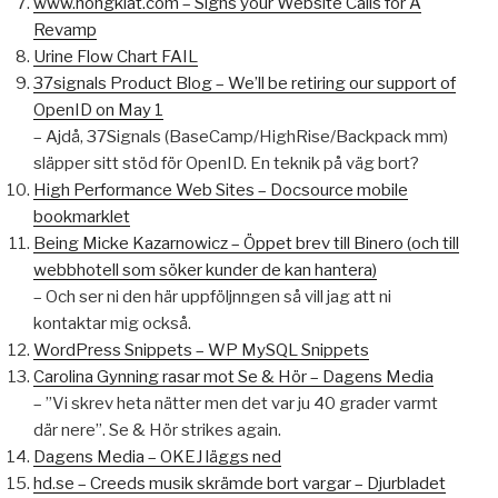
www.hongkiat.com – Signs your Website Calls for A
Revamp
Urine Flow Chart FAIL
37signals Product Blog – We’ll be retiring our support of
OpenID on May 1
– Ajdå, 37Signals (BaseCamp/HighRise/Backpack mm)
släpper sitt stöd för OpenID. En teknik på väg bort?
High Performance Web Sites – Docsource mobile
bookmarklet
Being Micke Kazarnowicz – Öppet brev till Binero (och till
webbhotell som söker kunder de kan hantera)
– Och ser ni den här uppföljnngen så vill jag att ni
kontaktar mig också.
WordPress Snippets – WP MySQL Snippets
Carolina Gynning rasar mot Se & Hör – Dagens Media
– ”Vi skrev heta nätter men det var ju 40 grader varmt
där nere”. Se & Hör strikes again.
Dagens Media – OKEJ läggs ned
hd.se – Creeds musik skrämde bort vargar – Djurbladet