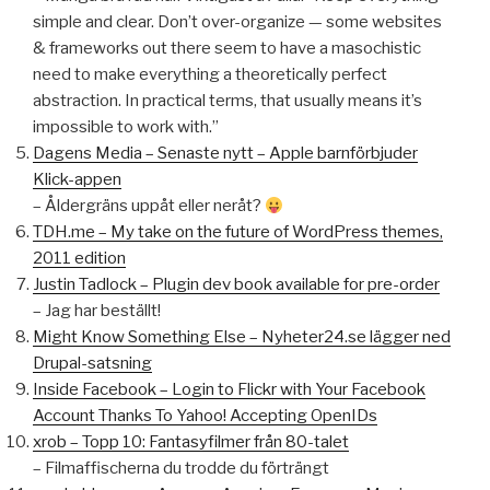
simple and clear. Don’t over-organize — some websites
& frameworks out there seem to have a masochistic
need to make everything a theoretically perfect
abstraction. In practical terms, that usually means it’s
impossible to work with.”
Dagens Media – Senaste nytt – Apple barnförbjuder
Klick-appen
– Åldergräns uppåt eller neråt?
TDH.me – My take on the future of WordPress themes,
2011 edition
Justin Tadlock – Plugin dev book available for pre-order
– Jag har beställt!
Might Know Something Else – Nyheter24.se lägger ned
Drupal-satsning
Inside Facebook – Login to Flickr with Your Facebook
Account Thanks To Yahoo! Accepting OpenIDs
xrob – Topp 10: Fantasyfilmer från 80-talet
– Filmaffischerna du trodde du förträngt