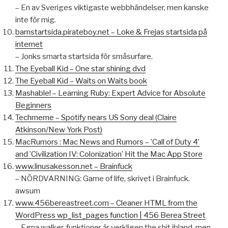
– En av Sveriges viktigaste webbhändelser, men kanske
inte för mig.
barnstartsida.pirateboy.net – Loke & Frejas startsida på
internet
– Jonks smarta startsida för småsurfare.
The Eyeball Kid – One star shining dvd
The Eyeball Kid – Waits on Waits book
Mashable! – Learning Ruby: Expert Advice for Absolute
Beginners
Techmeme – Spotify nears US Sony deal (Claire
Atkinson/New York Post)
MacRumors : Mac News and Rumors – ’Call of Duty 4’
and ’Civilization IV: Colonization’ Hit the Mac App Store
www.linusakesson.net – Brainfuck
– NÖRDVARNING: Game of life, skrivet i Brainfuck.
awsum
www.456bereastreet.com – Cleaner HTML from the
WordPress wp_list_pages function | 456 Berea Street
– Egna walker-funktioner är verkligen the shit ibland, men