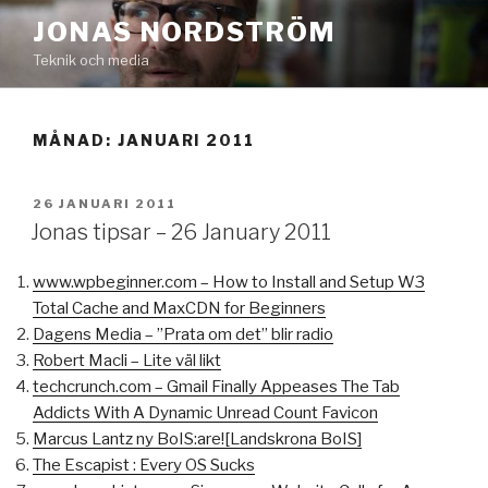
Hoppa
JONAS NORDSTRÖM
till
Teknik och media
innehåll
MÅNAD:
JANUARI 2011
PUBLICERAT
26 JANUARI 2011
Jonas tipsar – 26 January 2011
www.wpbeginner.com – How to Install and Setup W3
Total Cache and MaxCDN for Beginners
Dagens Media – ”Prata om det” blir radio
Robert Macli – Lite väl likt
techcrunch.com – Gmail Finally Appeases The Tab
Addicts With A Dynamic Unread Count Favicon
Marcus Lantz ny BoIS:are![Landskrona BoIS]
The Escapist : Every OS Sucks