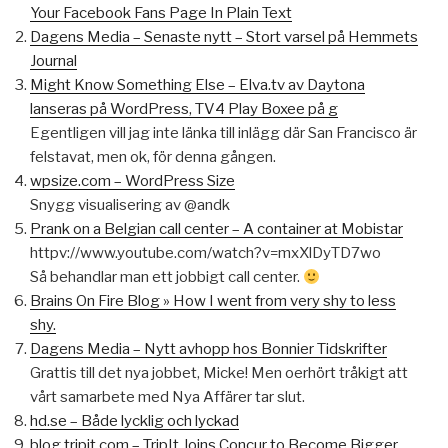
Your Facebook Fans Page In Plain Text
Dagens Media – Senaste nytt – Stort varsel på Hemmets
Journal
Might Know Something Else – Elva.tv av Daytona
lanseras på WordPress, TV4 Play Boxee på g
Egentligen vill jag inte länka till inlägg där San Francisco är
felstavat, men ok, för denna gången.
wpsize.com – WordPress Size
Snygg visualisering av @andk
Prank on a Belgian call center – A container at Mobistar
httpv://www.youtube.com/watch?v=mxXlDyTD7wo
Så behandlar man ett jobbigt call center.
Brains On Fire Blog » How I went from very shy to less
shy.
Dagens Media – Nytt avhopp hos Bonnier Tidskrifter
Grattis till det nya jobbet, Micke! Men oerhört tråkigt att
vårt samarbete med Nya Affärer tar slut.
hd.se – Både lycklig och lyckad
blog.tripit.com – TripIt Joins Concur to Become Bigger,