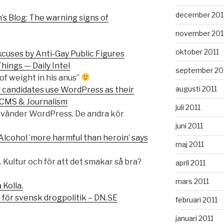
december 201
s Blog: The warning signs of
november 201
oktober 2011
cuses by Anti-Gay Public Figures
hings — Daily Intel
september 20
 of weight in his anus”
augusti 2011
l candidates use WordPress as their
CMS & Journalism
juli 2011
nvänder WordPress. De andra kör
juni 2011
lcohol ’more harmful than heroin’ says
maj 2011
. Kultur och för att det smakar så bra?
april 2011
mars 2011
Kolla.
för svensk drogpolitik – DN.SE
februari 2011
januari 2011