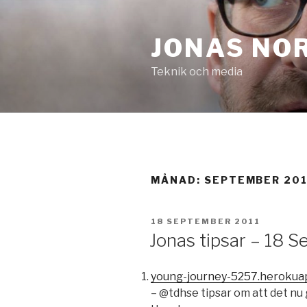
Hoppa
till
JONAS NO
innehåll
Teknik och media
MÅNAD:
SEPTEMBER 201
PUBLICERAT
18 SEPTEMBER 2011
Jonas tipsar – 18 
young-journey-5257.herokua
– @tdhse tipsar om att det nu