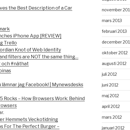
ves the Best Description of a Car
november 201
mars 2013
nmark
februari 2013
unches iPhone App [REVIEW]
december 201
g Trello
ordian Knot of Web Identity
oktober 2012
and filters are NOT the same thing…
augusti 2012
 och #näthat
oinas
juli 2012
 lämnar jag Facebook! | Mynewsdesks
juni 2012
maj 2012
 Rocks – How Browsers Work: Behind
rowsers
april 2012
ar.
mars 2012
ver Hemmets Veckotidning
ps For The Perfect Burger –
januari 2012