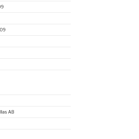
09
009
llas AB