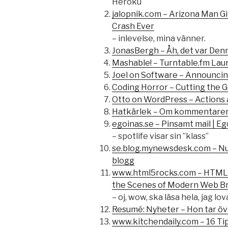
Heroku
jalopnik.com – Arizona Man Gi
Crash Ever
– inlevelse, mina vänner.
JonasBergh – Åh, det var De
Mashable! – Turntable.fm La
Joel on Software – Announcin
Coding Horror – Cutting the G
Otto on WordPress – Actions 
Hatkärlek – Om kommentarer
egoinas.se – Pinsamt mail | Eg
– spotlife visar sin ”klass”
se.blog.mynewsdesk.com – Nu
blogg
www.html5rocks.com – HTML5
the Scenes of Modern Web B
– oj, wow, ska läsa hela, jag lov
Resumé: Nyheter – Hon tar ö
www.kitchendaily.com – 16 Ti