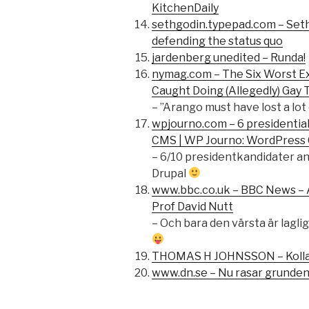
KitchenDaily
sethgodin.typepad.com – Seth’
defending the status quo
jardenberg unedited – Runda!
nymag.com – The Six Worst Ex
Caught Doing (Allegedly) Gay T
– ”Arango must have lost a lot
wpjourno.com – 6 presidentia
CMS | WP Journo: WordPress 
– 6/10 presidentkandidater a
Drupal
www.bbc.co.uk – BBC News – A
Prof David Nutt
– Och bara den värsta är laglig
THOMAS H JOHNSSON – Kolla 
www.dn.se – Nu rasar grunden 