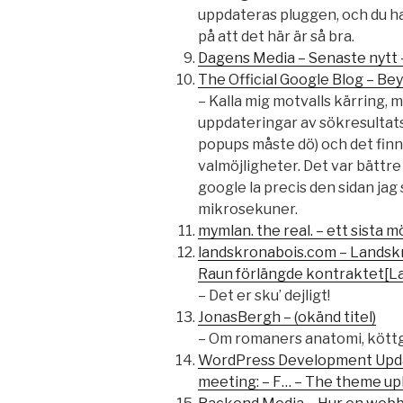
uppdateras pluggen, och du har
på att det här är så bra.
Dagens Media – Senaste nytt
The Official Google Blog – Bey
– Kalla mig motvalls kärring, 
uppdateringar av sökresultats
popups måste dö) och det finn
valmöjligheter. Det var bättr
google la precis den sidan jag
mikrosekuner.
mymlan. the real. – ett sista m
landskronabois.com – Landsk
Raun förlängde kontraktet[L
– Det er sku’ dejligt!
JonasBergh – (okänd titel)
– Om romaners anatomi, köttg
WordPress Development Upda
meeting: – F… – The theme up