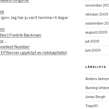
läsare fungerar
november 20
el)
oktober 2009
 igen. Jag har ju varit hemma i 4 dagar
september 2
snö
augusti 2009
ttles | Fredrik Backman
gg …
juli 2009
Loneliest Number
juni 2009
EPiServer uppköpt av riskkapitalist
LÄNKLISTA
Anders Janmyr
Burning Umbre
Jonas Bergh
Topp30