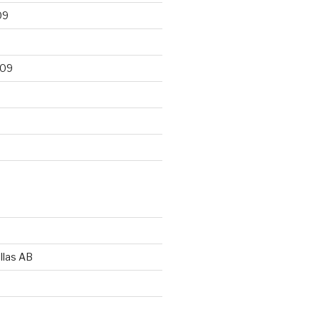
09
009
llas AB