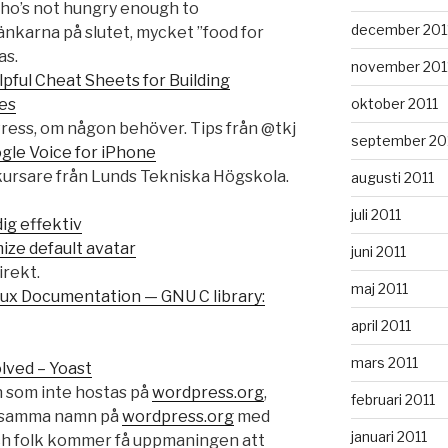
who’s not hungry enough to
december 201
änkarna på slutet, mycket ”food for
as.
november 201
pful Cheat Sheets for Building
oktober 2011
es
ress, om någon behöver. Tips från @tkj
september 20
ogle Voice for iPhone
kursare från Lunds Tekniska Högskola.
augusti 2011
juli 2011
ig effektiv
ze default avatar
juni 2011
irekt.
maj 2011
ux Documentation — GNU C library:
april 2011
mars 2011
lved – Yoast
in som inte hostas på
wordpress.org
,
februari 2011
d samma namn på
wordpress.org
med
januari 2011
h folk kommer få uppmaningen att