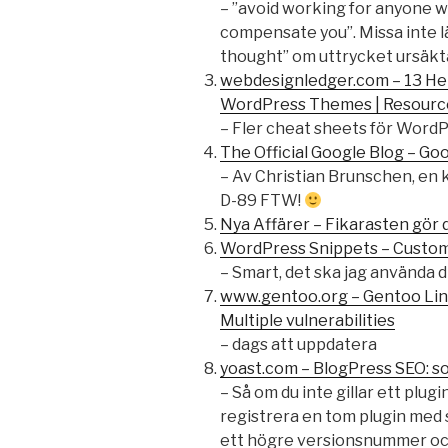
– ”avoid working for anyone 
compensate you”. Missa inte l
thought” om uttrycket ursäkt
webdesignledger.com – 13 Hel
WordPress Themes | Resourc
– Fler cheat sheets för WordP
The Official Google Blog – Go
– Av Christian Brunschen, en 
D-89 FTW!
Nya Affärer – Fikarasten gör d
WordPress Snippets – Customi
– Smart, det ska jag använda d
www.gentoo.org – Gentoo Lin
Multiple vulnerabilities
– dags att uppdatera
yoast.com – BlogPress SEO: so
– Så om du inte gillar ett plug
registrera en tom plugin me
ett högre versionsnummer oc