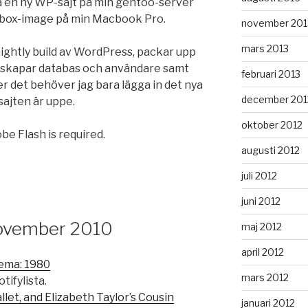
era en ny WP-sajt på min gentoo-server
albox-image på min Macbook Pro.
november 201
mars 2013
ightly build av WordPress, packar upp
t, skapar databas och användare samt
februari 2013
r det behöver jag bara lägga in det nya
december 201
sajten är uppe.
oktober 2012
be Flash is required.
augusti 2012
juli 2012
juni 2012
November 2010
maj 2012
april 2012
tema: 1980
mars 2012
tifylista.
let, and Elizabeth Taylor’s Cousin
januari 2012