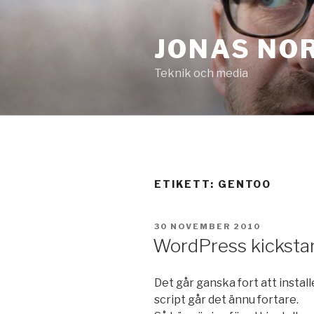
Hoppa
till
JONAS NO
innehåll
Teknik och media
ETIKETT:
GENTOO
PUBLICERAT
30 NOVEMBER 2010
WordPress kicksta
Det går ganska fort att insta
script går det ännu fortare.