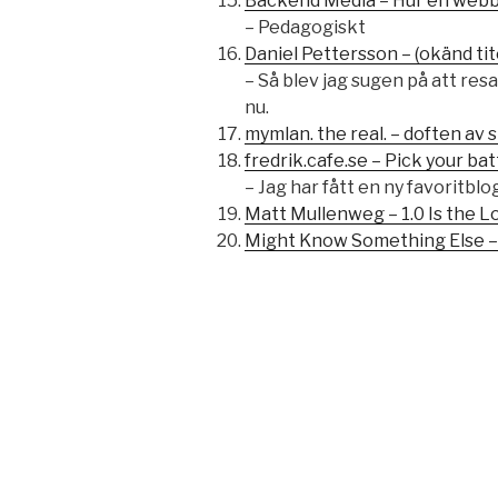
Backend Media – Hur en webb
– Pedagogiskt
Daniel Pettersson – (okänd tit
– Så blev jag sugen på att resa
nu.
mymlan. the real. – doften av 
fredrik.cafe.se – Pick your ba
– Jag har fått en ny favoritblo
Matt Mullenweg – 1.0 Is the 
Might Know Something Else – 