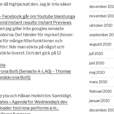
 då highjackat den. Jag är inte säker
december 20
november 20
 – Facebook går om Youtube bland unga
ond Instant results: Instant Previews
oktober 2010
men jag gillar inte googles senaste
idorna. Det händer för mycket (hover-
september 20
s för många filterfunktioner och
augusti 2010
e förr. När man sökte på något och
 sökte överst. Och det gick på 12
juli 2010
juni 2010
öte
rona BoIS [Senaste A-LAG] – Thomas
maj 2010
andskrona BoIS]
mars 2010
februari 2010
ryta och Håkan Hellström. Samtidigt.
januari 2010
tes » Agenda for Wednesday’s dev
loader tool now performs a m…
december 20