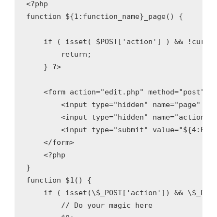
<?php 

function ${1:function_name}_page() {

    if ( isset( $POST['action'] ) && !curren
        return;

    } ?>

    <form action="edit.php" method="post">

        <input type="hidden" name="page" val
        <input type="hidden" name="action" v
        <input type="submit" value="${4:Butt
    </form>

    <?php

}

function $1() {

    if ( isset(\$_POST['action']) && \$_POST
        // Do your magic here
