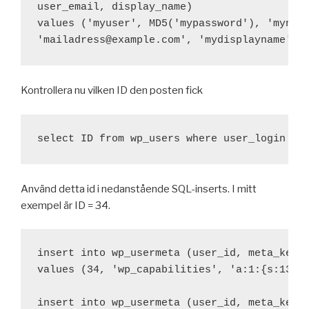
user_email, display_name) 

values ('myuser', MD5('mypassword'), 'mynice
Kontrollera nu vilken ID den posten fick
Använd detta id i nedanstående SQL-inserts. I mitt
exempel är ID = 34.
insert into wp_usermeta (user_id, meta_key, 
values (34, 'wp_capabilities', 'a:1:{s:13:"a
insert into wp_usermeta (user_id, meta_key, 