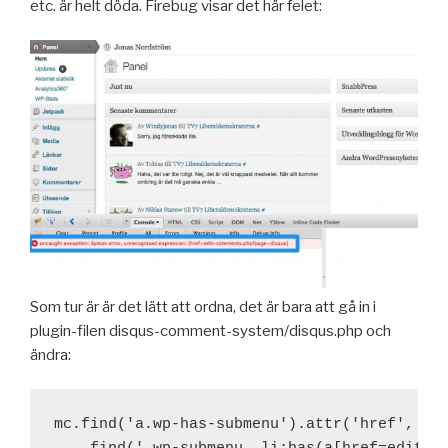
etc. är helt döda. Firebug visar det här felet:
Som tur är är det lätt att ordna, det är bara att gå in i
plugin-filen disqus-comment-system/disqus.php och
ändra:
mc.find('a.wp-has-submenu').attr('href', 'ed