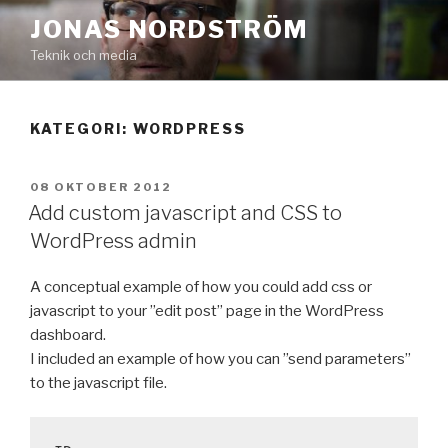
Hoppa
JONAS NORDSTRÖM
till
Teknik och media
innehåll
KATEGORI:
WORDPRESS
PUBLICERAT
08 OKTOBER 2012
Add custom javascript and CSS to
WordPress admin
A conceptual example of how you could add css or
javascript to your ”edit post” page in the WordPress
dashboard.
I included an example of how you can ”send parameters”
to the javascript file.