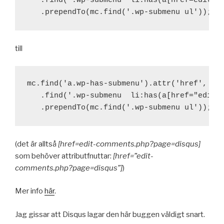
   .find('.wp-submenu  li:has(a[href=edit-co
till
mc.find('a.wp-has-submenu').attr('href', 'ed
   .find('.wp-submenu  li:has(a[href="edit-c
(det är alltså
[href=edit-comments.php?page=disqus]
som behöver attributfnuttar:
[href=”edit-
comments.php?page=disqus”]
)
Mer info
här
.
Jag gissar att Disqus lagar den här buggen väldigt snart.