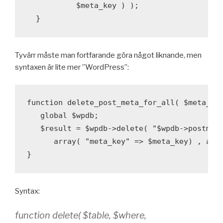
           $meta_key ) ); 

Tyvärr måste man fortfarande göra något liknande, men
syntaxen är lite mer ”WordPress”:
function delete_post_meta_for_all( $meta_key
   global $wpdb; 

   $result = $wpdb->delete( "$wpdb->postmeta
      array( "meta_key" => $meta_key) , arra
Syntax:
function delete( $table, $where,