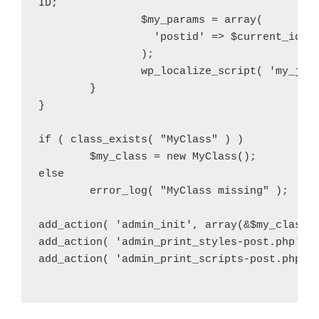
ID;

		$my_params = array(

		  'postid' => $current_id,

		);

		wp_localize_script( 'my_js', 'MyParams', $my_params );

	}

}

if ( class_exists( "MyClass" ) ) 

	$my_class = new MyClass();

else

	error_log( "MyClass missing" );

add_action( 'admin_init', array(&$my_class, 
add_action( 'admin_print_styles-post.php', a
add_action( 'admin_print_scripts-post.php', 