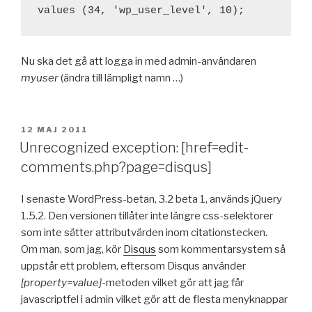
Nu ska det gå att logga in med admin-användaren
myuser
(ändra till lämpligt namn …)
PUBLICERAT
12 MAJ 2011
Unrecognized exception: [href=edit-
comments.php?page=disqus]
I senaste WordPress-betan, 3.2 beta 1, används jQuery
1.5.2. Den versionen tillåter inte längre css-selektorer
som inte sätter attributvärden inom citationstecken.
Om man, som jag, kör
Disqus
som kommentarsystem så
uppstår ett problem, eftersom Disqus använder
[property=value]
-metoden vilket gör att jag får
javascriptfel i admin vilket gör att de flesta menyknappar