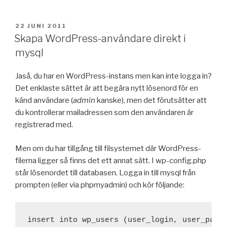
PUBLICERAT
22 JUNI 2011
Skapa WordPress-användare direkt i
mysql
Jaså, du har en WordPress-instans men kan inte logga in?
Det enklaste sättet är att begära nytt lösenord för en
känd användare (
admin
kanske), men det förutsätter att
du kontrollerar mailadressen som den användaren är
registrerad med.
Men om du har tillgång till filsystemet där WordPress-
filerna ligger så finns det ett annat sätt. I wp-config.php
står lösenordet till databasen. Logga in till mysql från
prompten (eller via phpmyadmin) och kör följande:
insert into wp_users (user_login, user_pass,