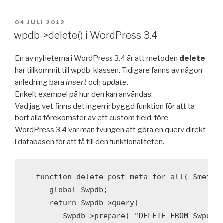
PUBLICERAT
04 JULI 2012
wpdb->delete() i WordPress 3.4
En av nyheterna i WordPress 3.4 är att metoden
delete
har tillkommit till wpdb-klassen. Tidigare fanns av någon
anledning bara
insert
och
update
.
Enkelt exempel på hur den kan användas:
Vad jag vet finns det ingen inbyggd funktion för att ta
bort alla förekomster av ett custom field, före
WordPress 3.4 var man tvungen att göra en query direkt
i databasen för att få till den funktionaliteten.
  function delete_post_meta_for_all( $meta_k
     global $wpdb; 

     return $wpdb->query( 

        $wpdb->prepare( "DELETE FROM $wpdb->