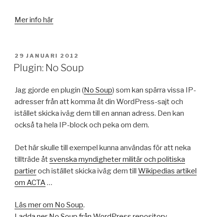
Mer info här
PUBLICERAT
29 JANUARI 2012
Plugin: No Soup
Jag gjorde en plugin (
No Soup
) som kan spärra vissa IP-
adresser från att komma åt din WordPress-sajt och
istället skicka iväg dem till en annan adress. Den kan
också ta hela IP-block och peka om dem.
Det här skulle till exempel kunna användas för att neka
tillträde åt
svenska myndigheter militär och politiska
partier
och istället skicka iväg dem till
Wikipedias artikel
om ACTA
…
Läs mer om No Soup
.
Ladda ner No Soup från WordPress repository