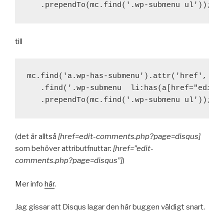
till
mc.find('a.wp-has-submenu').attr('href', 'ed
   .find('.wp-submenu  li:has(a[href="edit-c
(det är alltså
[href=edit-comments.php?page=disqus]
som behöver attributfnuttar:
[href=”edit-
comments.php?page=disqus”]
)
Mer info
här
.
Jag gissar att Disqus lagar den här buggen väldigt snart.