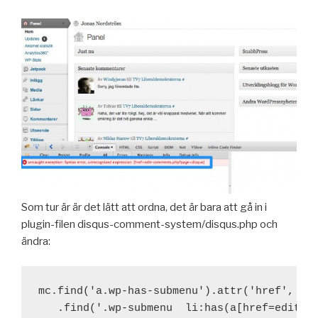
Som tur är är det lätt att ordna, det är bara att gå in i
plugin-filen disqus-comment-system/disqus.php och
ändra:
mc.find('a.wp-has-submenu').attr('href', 'ed
   .find('.wp-submenu  li:has(a[href=edit-co