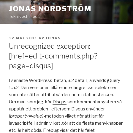
Hoppa
JONAS NORDSTRÖM
till
Teknik och media
innehåll
PUBLICERAT
12 MAJ 2011
AV
JONAS
Unrecognized exception:
[href=edit-comments.php?
page=disqus]
I senaste WordPress-betan, 3.2 beta 1, används jQuery
1.5.2. Den versionen tillåter inte längre css-selektorer
som inte sätter attributvärden inom citationstecken.
Om man, som jag, kör
Disqus
som kommentarsystem så
uppstår ett problem, eftersom Disqus använder
[property=value]
-metoden vilket gör att jag får
javascriptfel i admin vilket gör att de flesta menyknappar
etc. är helt döda. Firebug visar det här felet: