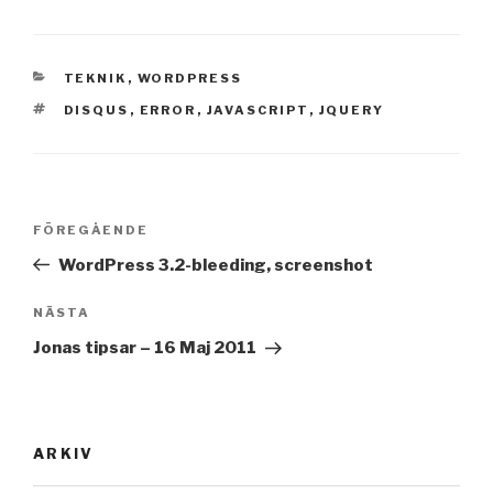
KATEGORIER
TEKNIK
,
WORDPRESS
TAGGAR
DISQUS
,
ERROR
,
JAVASCRIPT
,
JQUERY
Inläggsnavigering
Föregående
FÖREGÅENDE
inlägg
WordPress 3.2-bleeding, screenshot
Nästa
NÄSTA
inlägg
Jonas tipsar – 16 Maj 2011
ARKIV