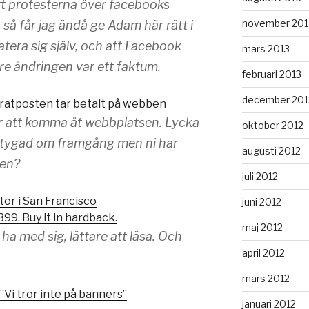
tt protesterna över facebooks
november 201
 så får jag ändå ge Adam här rätt i
tera sig själv, och att Facebook
mars 2013
re ändringen var ett faktum.
februari 2013
december 201
atposten tar betalt på webben
r att komma åt webbplatsen. Lycka
oktober 2012
övertygad om framgång men ni har
augusti 2012
men?
juli 2012
tor i San Francisco
juni 2012
399. Buy it in hardback.
maj 2012
 ha med sig, lättare att läsa. Och
april 2012
mars 2012
”Vi tror inte på banners”
januari 2012