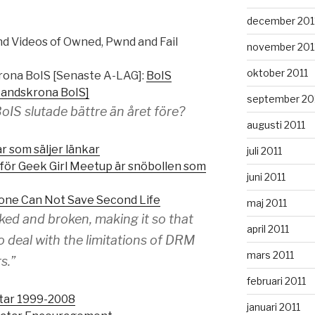
december 201
and Videos of Owned, Pwnd and Fail
november 201
oktober 2011
rona BoIS [Senaste A-LAG]:
BoIS
[Landskrona BoIS]
september 20
BoIS slutade bättre än året före?
augusti 2011
r som säljer länkar
juli 2011
för Geek Girl Meetup är snöbollen som
juni 2011
ne Can Not Save Second Life
maj 2011
cked and broken, making it so that
april 2011
o deal with the limitations of DRM
mars 2011
s.”
februari 2011
åtar 1999-2008
januari 2011