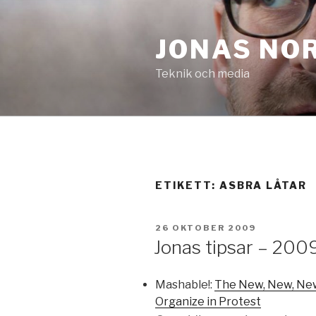
Hoppa
till
JONAS NO
innehåll
Teknik och media
ETIKETT:
ASBRA LÅTAR
PUBLICERAT
26 OKTOBER 2009
Jonas tipsar – 20
Mashable!:
The New, New, Ne
Organize in Protest