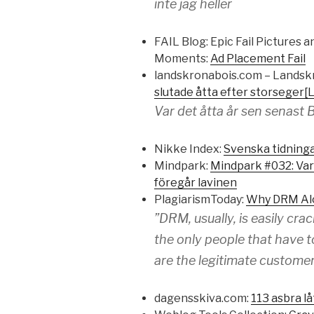
inte jag heller
FAIL Blog: Epic Fail Pictures 
Moments:
Ad Placement Fail
landskronabois.com – Landsk
slutade åtta efter storseger
Var det åtta år sen senast 
Nikke Index:
Svenska tidninga
Mindpark:
Mindpark #032: Var
föregår lavinen
PlagiarismToday:
Why DRM Alo
”DRM, usually, is easily cra
the only people that have t
are the legitimate customer
dagensskiva.com:
113 asbra l