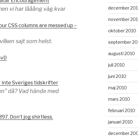
atar Encouragement
december 20
men vi har lååång väg kvar
november 20
our CSS columns are messed up –
oktober 2010
vilken sajt som helst.
september 20
augusti 2010
SvD
juli 2010
juni 2010
 inte Sveriges tidskrifter
maj 2010
gen” då? Vad hände med
mars 2010
februari 2010
397. Don’t jog shirtless.
januari 2010
december 20