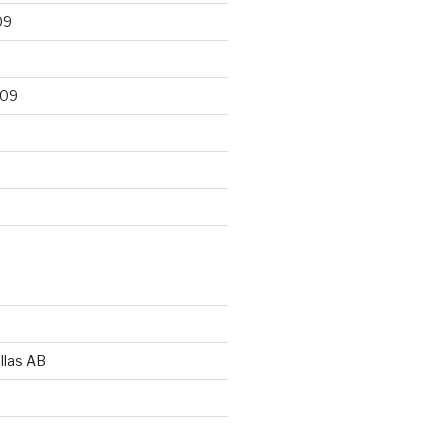
09
009
llas AB