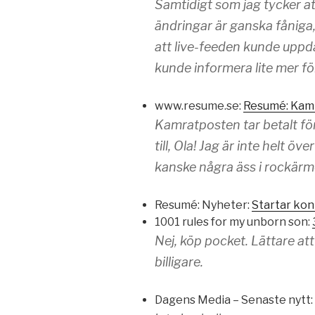
Samtidigt som jag tycker a
ändringar är ganska fåniga,
att live-feeden kunde uppda
kunde informera lite mer fö
www.resume.se:
Resumé: Kamr
Kamratposten tar betalt fö
till, Ola! Jag är inte helt 
kanske några äss i rockär
Resumé: Nyheter:
Startar kon
1001 rules for my unborn son:
Nej, köp pocket. Lättare att
billigare.
Dagens Media – Senaste nytt: