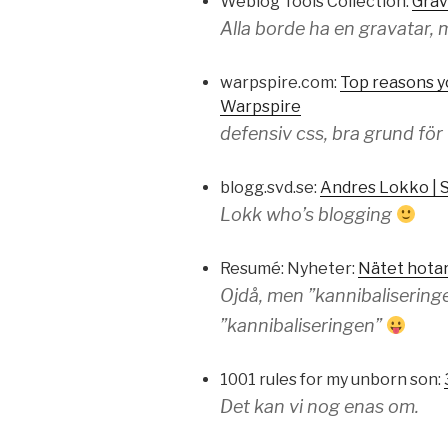
Weblog Tools Collection:
Grav
Alla borde ha en gravatar, 
warpspire.com:
Top reasons y
Warpspire
defensiv css, bra grund för 
blogg.svd.se:
Andres Lokko | 
Lokk who’s blogging
Resumé: Nyheter:
Nätet hotar
Ojdå, men ”kannibaliserin
”kannibaliseringen”
1001 rules for my unborn son:
Det kan vi nog enas om.