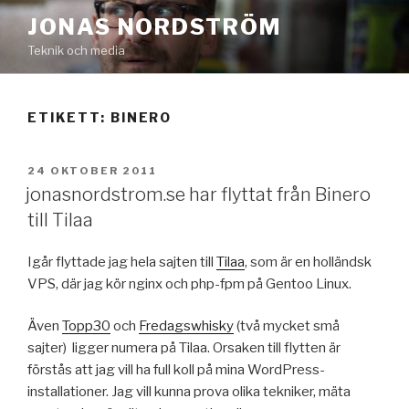
Hoppa
JONAS NORDSTRÖM
till
Teknik och media
innehåll
ETIKETT:
BINERO
PUBLICERAT
24 OKTOBER 2011
jonasnordstrom.se har flyttat från Binero
till Tilaa
Igår flyttade jag hela sajten till
Tilaa
, som är en holländsk
VPS, där jag kör nginx och php-fpm på Gentoo Linux.
Även
Topp30
och
Fredagswhisky
(två mycket små
sajter) ligger numera på Tilaa. Orsaken till flytten är
förstås att jag vill ha full koll på mina WordPress-
installationer. Jag vill kunna prova olika tekniker, mäta