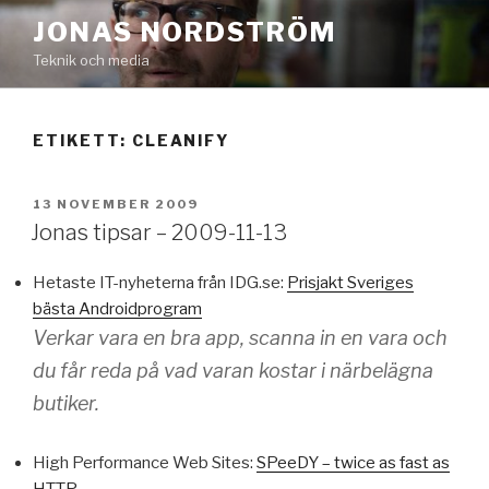
Hoppa
JONAS NORDSTRÖM
till
Teknik och media
innehåll
ETIKETT:
CLEANIFY
PUBLICERAT
13 NOVEMBER 2009
Jonas tipsar – 2009-11-13
Hetaste IT-nyheterna från IDG.se:
Prisjakt Sveriges
bästa Androidprogram
Verkar vara en bra app, scanna in en vara och
du får reda på vad varan kostar i närbelägna
butiker.
High Performance Web Sites:
SPeeDY – twice as fast as
HTTP