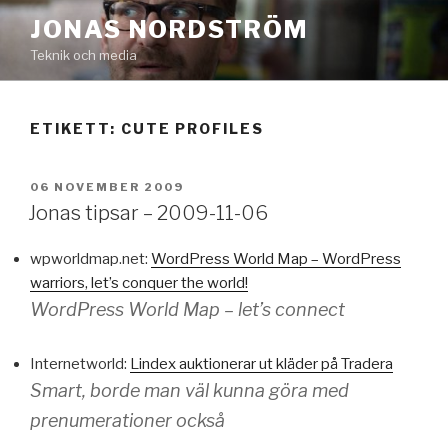
Hoppa
JONAS NORDSTRÖM
till
Teknik och media
innehåll
ETIKETT:
CUTE PROFILES
PUBLICERAT
06 NOVEMBER 2009
Jonas tipsar – 2009-11-06
wpworldmap.net:
WordPress World Map – WordPress
warriors, let’s conquer the world!
WordPress World Map – let’s connect
Internetworld:
Lindex auktionerar ut kläder på Tradera
Smart, borde man väl kunna göra med
prenumerationer också