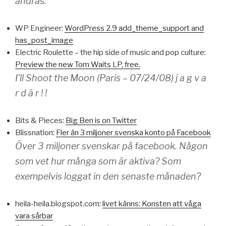
ändras.
WP Engineer:
WordPress 2.9 add_theme_support and
has_post_image
Electric Roulette – the hip side of music and pop culture:
Preview the new Tom Waits LP, free.
I’ll Shoot the Moon (Paris – 07/24/08) j a g v a
r d ä r ! !
Bits & Pieces:
Big Ben is on Twitter
Blissnation:
Fler än 3 miljoner svenska konto på Facebook
Över 3 miljoner svenskar på facebook. Någon
som vet hur många som är aktiva? Som
exempelvis loggat in den senaste månaden?
heila-heila.blogspot.com:
livet känns: Konsten att våga
vara sårbar