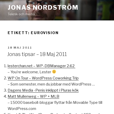
Hoppa
JONAS NORDSTRÖM
till
Teknik och media
innehåll
ETIKETT:
EUROVISION
PUBLICERAT
18 MAJ 2011
Jonas tipsar – 18 Maj 2011
lesterchan.net – WP-DBManager 2.62
– You’re welcome, Lester
WP On Tour – WordPress Coworking Trip
– Som semester, men du jobbar med WordPress …
Dagens Media -Penis inklippt i Pluras kök
Matt Mullenweg – WP + MLB
– 15000 baseboll-bloggar flyttar från Movable Type till
WordPress.com