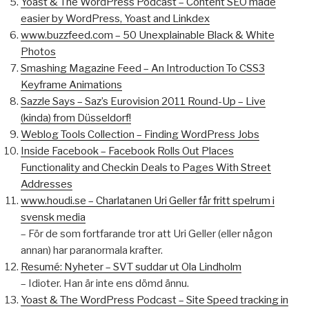
Yoast & The WordPress Podcast – Content SEO made
easier by WordPress, Yoast and Linkdex
www.buzzfeed.com – 50 Unexplainable Black & White
Photos
Smashing Magazine Feed – An Introduction To CSS3
Keyframe Animations
Sazzle Says – Saz’s Eurovision 2011 Round-Up – Live
(kinda) from Düsseldorf!
Weblog Tools Collection – Finding WordPress Jobs
Inside Facebook – Facebook Rolls Out Places
Functionality and Checkin Deals to Pages With Street
Addresses
www.houdi.se – Charlatanen Uri Geller får fritt spelrum i
svensk media
– För de som fortfarande tror att Uri Geller (eller någon
annan) har paranormala krafter.
Resumé: Nyheter – SVT suddar ut Ola Lindholm
– Idioter. Han är inte ens dömd ännu.
Yoast & The WordPress Podcast – Site Speed tracking in