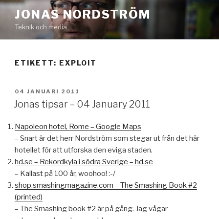
Hoppa
JONAS NORDSTRÖM
till
Teknik och media
innehåll
ETIKETT:
EXPLOIT
PUBLICERAT
04 JANUARI 2011
Jonas tipsar – 04 January 2011
Napoleon hotel, Rome – Google Maps
– Snart är det herr Nordström som stegar ut från det här
hotellet för att utforska den eviga staden.
hd.se – Rekordkyla i södra Sverige – hd.se
– Kallast på 100 år, woohoo! :-/
shop.smashingmagazine.com – The Smashing Book #2
(printed)
– The Smashing book #2 är på gång. Jag vågar