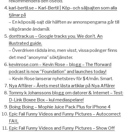
rekommendera den osedd.
karl-bertil.se – Karl-Bertil | Köp- och säljsajten som alla
tjänar på
– En köposälj-sajt där hälften av annonspengarna går till
välgörande ändamål.
donttrack.us – Google tracks you. We don’t. An
illustrated guide.
– Överdriven rädsla imo, men visst, vissa poänger finns
det med ”anonyma” söktjänster.
kevinrose.com – Kevin Rose – blogg – The fforward
podcast is now ”Foundation” and launches today!
– Kevin Rose lanserar nyhetsbrev för $4/mån. Smart.
Nya Affärer – Årets mest lästa artiklar på Nya Affärer
Tommy k Johanssons blogg om datorer & Internet – Test:
D-Link Boxee Box – kul mediaspelare!
Boing Boing – Mophie Juice Pack Plus for iPhone 4
Epic Fail Funny Videos and Funny Pictures – Autocorrect
FAIL
Epic Fail Funny Videos and Funny Pictures – Show Off