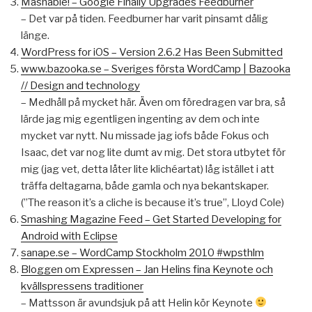
Mashable! – Google Finally Upgrades Feedburner
– Det var på tiden. Feedburner har varit pinsamt dålig
länge.
WordPress for iOS – Version 2.6.2 Has Been Submitted
www.bazooka.se – Sveriges första WordCamp | Bazooka
// Design and technology
– Medhåll på mycket här. Även om föredragen var bra, så
lärde jag mig egentligen ingenting av dem och inte
mycket var nytt. Nu missade jag iofs både Fokus och
Isaac, det var nog lite dumt av mig. Det stora utbytet för
mig (jag vet, detta låter lite klichéartat) låg istället i att
träffa deltagarna, både gamla och nya bekantskaper.
(”The reason it’s a cliche is because it’s true”, Lloyd Cole)
Smashing Magazine Feed – Get Started Developing for
Android with Eclipse
sanape.se – WordCamp Stockholm 2010 #wpsthlm
Bloggen om Expressen – Jan Helins fina Keynote och
kvällspressens traditioner
– Mattsson är avundsjuk på att Helin kör Keynote