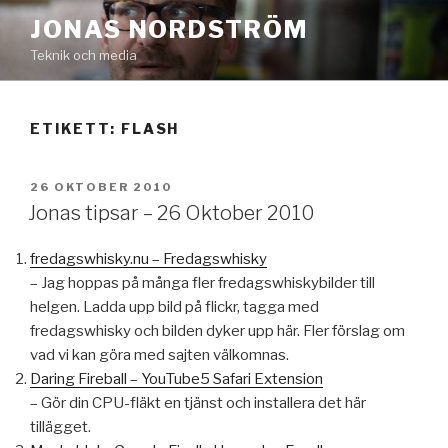
Hoppa
JONAS NORDSTRÖM
till
Teknik och media
innehåll
ETIKETT:
FLASH
PUBLICERAT
26 OKTOBER 2010
Jonas tipsar – 26 Oktober 2010
fredagswhisky.nu – Fredagswhisky
– Jag hoppas på många fler fredagswhiskybilder till
helgen. Ladda upp bild på flickr, tagga med
fredagswhisky och bilden dyker upp här. Fler förslag om
vad vi kan göra med sajten välkomnas.
Daring Fireball – YouTube5 Safari Extension
– Gör din CPU-fläkt en tjänst och installera det här
tillägget.