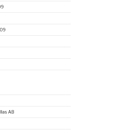
09
009
llas AB