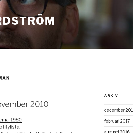
RDSTRÖM
MAN
ARKIV
November 2010
december 201
tema: 1980
februari 2017
tifylista.
augusti 2016