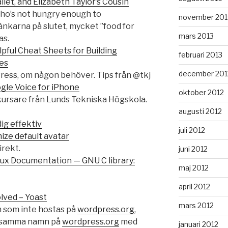
let, and Elizabeth Taylor’s Cousin
who’s not hungry enough to
november 201
änkarna på slutet, mycket ”food for
mars 2013
as.
pful Cheat Sheets for Building
februari 2013
es
december 201
ress, om någon behöver. Tips från @tkj
ogle Voice for iPhone
oktober 2012
kursare från Lunds Tekniska Högskola.
augusti 2012
ig effektiv
juli 2012
ze default avatar
irekt.
juni 2012
ux Documentation — GNU C library:
maj 2012
april 2012
lved – Yoast
mars 2012
in som inte hostas på
wordpress.org
,
d samma namn på
wordpress.org
med
januari 2012