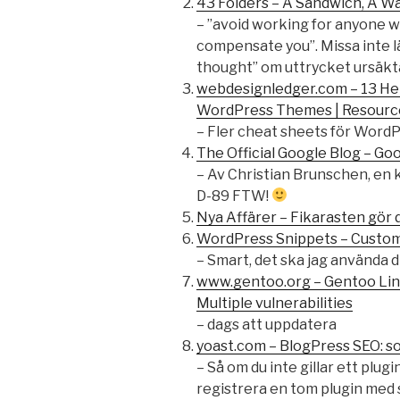
43 Folders – A Sandwich, A Wal
– ”avoid working for anyone 
compensate you”. Missa inte l
thought” om uttrycket ursäkt
webdesignledger.com – 13 Hel
WordPress Themes | Resourc
– Fler cheat sheets för WordP
The Official Google Blog – Go
– Av Christian Brunschen, en 
D-89 FTW!
Nya Affärer – Fikarasten gör d
WordPress Snippets – Customi
– Smart, det ska jag använda d
www.gentoo.org – Gentoo Lin
Multiple vulnerabilities
– dags att uppdatera
yoast.com – BlogPress SEO: so
– Så om du inte gillar ett plug
registrera en tom plugin me