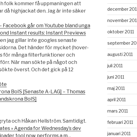
h folk kommer få uppmaningen att
december 201
 då highjackat den. Jag är inte säker
november 201
 – Facebook går om Youtube bland unga
oktober 2011
ond Instant results: Instant Previews
men jag gillar inte googles senaste
september 20
idorna. Det händer för mycket (hover-
augusti 2011
s för många filterfunktioner och
e förr. När man sökte på något och
juli 2011
 sökte överst. Och det gick på 12
juni 2011
öte
maj 2011
rona BoIS [Senaste A-LAG] – Thomas
andskrona BoIS]
april 2011
mars 2011
ryta och Håkan Hellström. Samtidigt.
februari 2011
tes » Agenda for Wednesday’s dev
januari 2011
loader tool now performs a m…