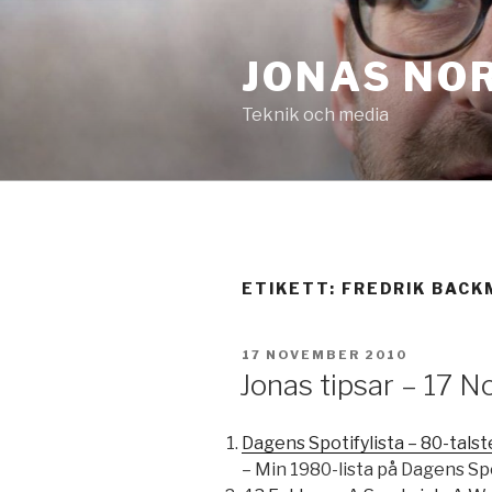
Hoppa
till
JONAS NO
innehåll
Teknik och media
ETIKETT:
FREDRIK BACK
PUBLICERAT
17 NOVEMBER 2010
Jonas tipsar – 17 
Dagens Spotifylista – 80-tals
– Min 1980-lista på Dagens Spo