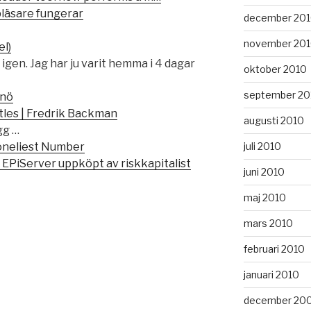
läsare fungerar
december 20
november 20
el)
 igen. Jag har ju varit hemma i 4 dagar
oktober 2010
september 20
snö
ttles | Fredrik Backman
augusti 2010
gg …
juli 2010
Loneliest Number
EPiServer uppköpt av riskkapitalist
juni 2010
maj 2010
mars 2010
februari 2010
januari 2010
december 20