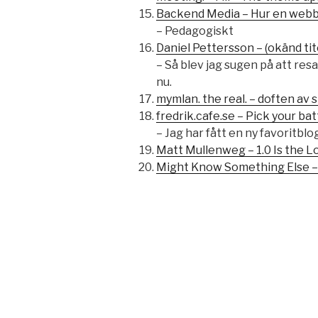
Backend Media – Hur en webb
– Pedagogiskt
Daniel Pettersson – (okänd tit
– Så blev jag sugen på att resa
nu.
mymlan. the real. – doften av 
fredrik.cafe.se – Pick your ba
– Jag har fått en ny favoritblo
Matt Mullenweg – 1.0 Is the 
Might Know Something Else – 