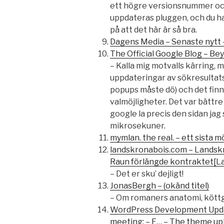
ett högre versionsnummer oc
uppdateras pluggen, och du har
på att det här är så bra.
Dagens Media – Senaste nytt
The Official Google Blog – Bey
– Kalla mig motvalls kärring, 
uppdateringar av sökresultats
popups måste dö) och det finn
valmöjligheter. Det var bättr
google la precis den sidan jag
mikrosekuner.
mymlan. the real. – ett sista m
landskronabois.com – Landsk
Raun förlängde kontraktet[L
– Det er sku’ dejligt!
JonasBergh – (okänd titel)
– Om romaners anatomi, köttg
WordPress Development Upda
meeting: – F… – The theme up