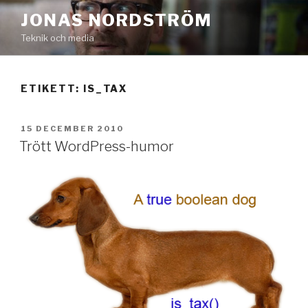
Hoppa
JONAS NORDSTRÖM
till
Teknik och media
innehåll
ETIKETT:
IS_TAX
PUBLICERAT
15 DECEMBER 2010
Trött WordPress-humor