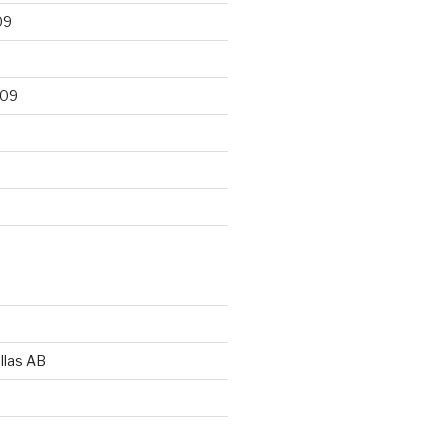
09
009
llas AB