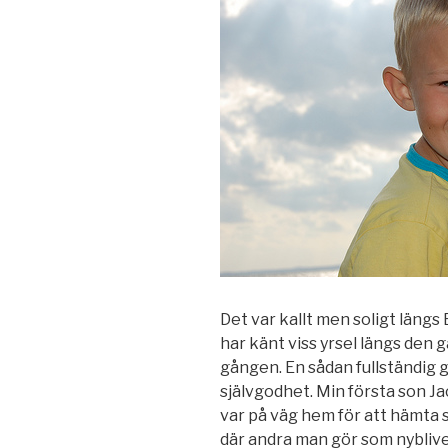
Det var kallt men soligt läng
har känt viss yrsel längs den 
gången. En sådan fullständig g
självgodhet. Min första son Ja
var på väg hem för att hämta s
där andra man gör som nybliven f