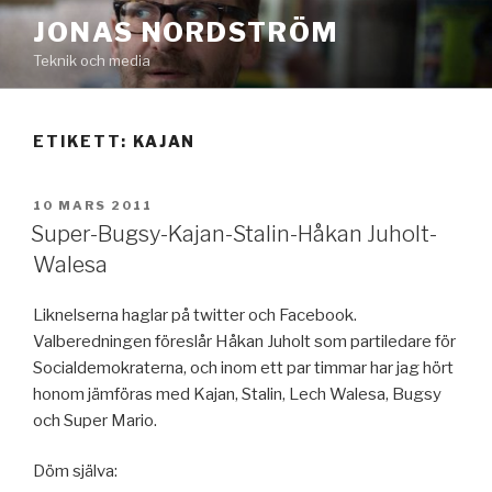
Hoppa
JONAS NORDSTRÖM
till
Teknik och media
innehåll
ETIKETT:
KAJAN
PUBLICERAT
10 MARS 2011
Super-Bugsy-Kajan-Stalin-Håkan Juholt-
Walesa
Liknelserna haglar på twitter och Facebook.
Valberedningen föreslår Håkan Juholt som partiledare för
Socialdemokraterna, och inom ett par timmar har jag hört
honom jämföras med Kajan, Stalin, Lech Walesa, Bugsy
och Super Mario.
Döm själva: