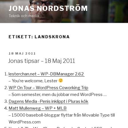
Hoppa
JONAS NORDSTRÖM
till
Teknik och media
innehåll
ETIKETT:
LANDSKRONA
PUBLICERAT
18 MAJ 2011
Jonas tipsar – 18 Maj 2011
lesterchan.net – WP-DBManager 2.62
– You’re welcome, Lester
WP On Tour – WordPress Coworking Trip
– Som semester, men du jobbar med WordPress …
Dagens Media -Penis inklippt i Pluras kök
Matt Mullenweg – WP + MLB
– 15000 baseboll-bloggar flyttar från Movable Type till
WordPress.com