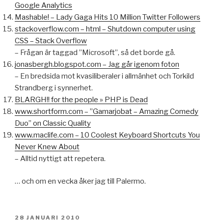
Google Analytics
Mashable! – Lady Gaga Hits 10 Million Twitter Followers
stackoverflow.com – html – Shutdown computer using
CSS – Stack Overflow
– Frågan är taggad ”Microsoft”, så det borde gå.
jonasbergh.blogspot.com – Jag går igenom foton
– En bredsida mot kvasiliberaler i allmänhet och Torkild
Strandberg i synnerhet.
BLARGH!! for the people » PHP is Dead
www.shortform.com – ”Gamarjobat – Amazing Comedy
Duo” on Classic Quality
www.maclife.com – 10 Coolest Keyboard Shortcuts You
Never Knew About
– Alltid nyttigt att repetera.
… och om en vecka åker jag till Palermo.
PUBLICERAT
28 JANUARI 2010