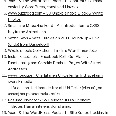
Yoast & The WordPress Podcast – Content SEO made
easier by WordPress, Yoast and Linkdex
www.buzzfeed.com – 50 Unexplainable Black & White
Photos
Smashing Magazine Feed – An Introduction To CSS3
Keyframe Animations
Sazzle Says – Saz’s Eurovision 2011 Round-Up – Live
(kinda) from Düsseldorf!
Weblog Tools Collection – Finding WordPress Jobs
Inside Facebook – Facebook Rolls Out Places
Functionality and Checkin Deals to Pages With Street
Addresses
www.houdi.se – Charlatanen Uri Geller får fritt spelrum i
svensk media
– För de som fortfarande tror att Uri Geller (eller någon
annan) har paranormala krafter.
Resumé: Nyheter – SVT suddar ut Ola Lindholm
– Idioter. Han är inte ens dömd ännu.
Yoast & The WordPress Podcast – Site Speed tracking in