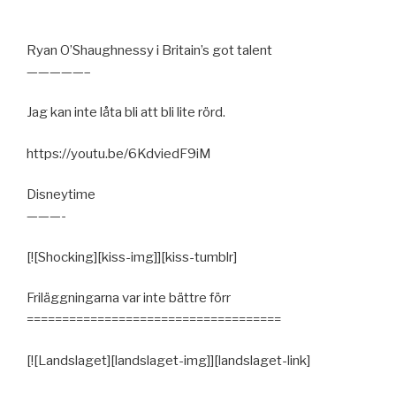
Ryan O’Shaughnessy i Britain’s got talent
—————–
Jag kan inte låta bli att bli lite rörd.
https://youtu.be/6KdviedF9iM
Disneytime
———-
[![Shocking][kiss-img]][kiss-tumblr]
Friläggningarna var inte bättre förr
====================================
[![Landslaget][landslaget-img]][landslaget-link]