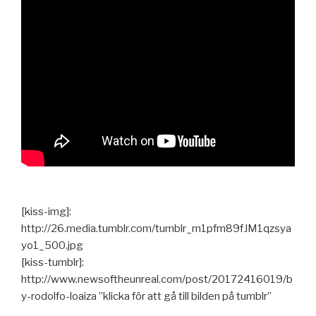
[kiss-img]:
http://26.media.tumblr.com/tumblr_m1pfm89fJM1qzsya
yo1_500.jpg
[kiss-tumblr]:
http://www.newsoftheunreal.com/post/20172416019/b
y-rodolfo-loaiza ”klicka för att gå till bilden på tumblr”