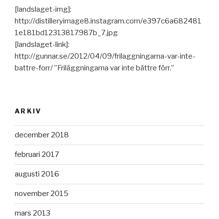
[landslaget-img]:
http://distilleryimage8.instagram.com/e397c6a682481
1e181bd12313817987b_7.jpg
[landslaget-link]:
http://gunnar.se/2012/04/09/frilaggningarna-var-inte-
battre-forr/ ”Friläggningarna var inte bättre förr.”
ARKIV
december 2018
februari 2017
augusti 2016
november 2015
mars 2013