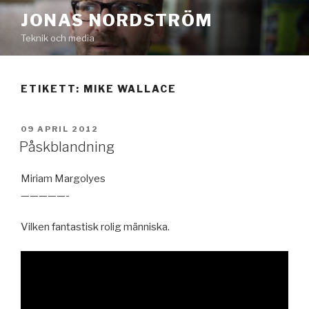
Hoppa
JONAS NORDSTRÖM
till
Teknik och media
innehåll
ETIKETT:
MIKE WALLACE
PUBLICERAT
09 APRIL 2012
Påskblandning
Miriam Margolyes
—————-
Vilken fantastisk rolig människa.