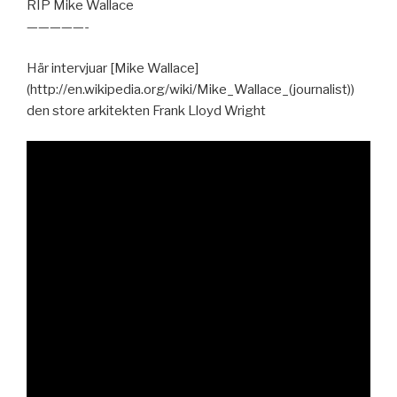
RIP Mike Wallace
—————-
Här intervjuar [Mike Wallace]
(http://en.wikipedia.org/wiki/Mike_Wallace_(journalist))
den store arkitekten Frank Lloyd Wright