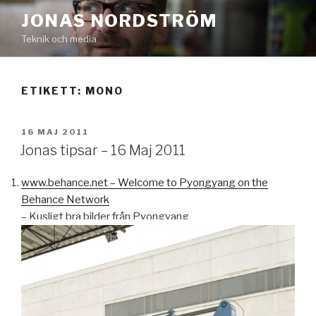
Hoppa
JONAS NORDSTRÖM
till
Teknik och media
innehåll
ETIKETT:
MONO
PUBLICERAT
16 MAJ 2011
Jonas tipsar – 16 Maj 2011
www.behance.net – Welcome to Pyongyang on the
Behance Network
– Kusligt bra bilder från Pyongyang