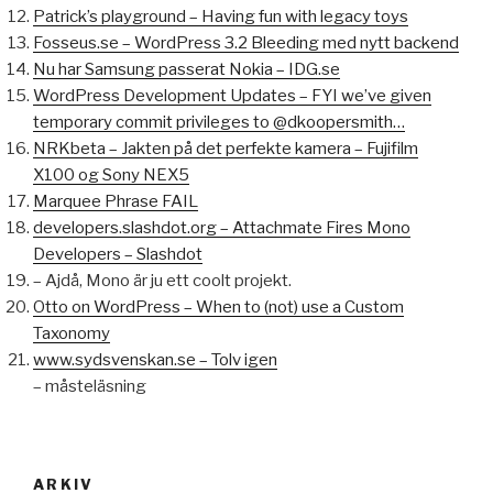
Patrick’s playground – Having fun with legacy toys
Fosseus.se – WordPress 3.2 Bleeding med nytt backend
Nu har Samsung passerat Nokia – IDG.se
WordPress Development Updates – FYI we’ve given
temporary commit privileges to @dkoopersmith…
NRKbeta – Jakten på det perfekte kamera – Fujifilm
X100 og Sony NEX5
Marquee Phrase FAIL
developers.slashdot.org – Attachmate Fires Mono
Developers – Slashdot
– Ajdå, Mono är ju ett coolt projekt.
Otto on WordPress – When to (not) use a Custom
Taxonomy
www.sydsvenskan.se – Tolv igen
– måsteläsning
ARKIV