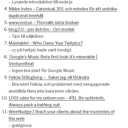
– Lysande introduktion till node.js
Nikke Index – Canonical, 301 och noindex för att undvika
duplicerat innehåll
www.svd.se – Thorvalls sista önskan
blog2.0 – per åström – Om storlek
– Tips till säljkåren.
Mashable! – Who Owns Your Twitpics?
– cc på twitpic hade varit trevligt.
Google’s Music Beta first look: it’s miserable |
VentureBeat
– Ingen bra start för Google Music
Felicia Stångberg – . Saker jag vill förändra
– Bra rutet Felicia, och problemet med oengagerade
anställda finns inte bara inom vården.
1001 rules for my unborn son – 491. Be optimistic.
Always pack a bathing suit.
WeeNudge | Teach your clients about the mysteries of
the web
– guldgruva