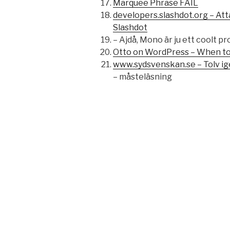
Marquee Phrase FAIL
developers.slashdot.org – At
Slashdot
– Ajdå, Mono är ju ett coolt pr
Otto on WordPress – When to
www.sydsvenskan.se – Tolv i
– måsteläsning