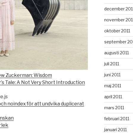
december 201
november 201
oktober 2011
september 20
augusti 2011
juli 2011
juni 2011
ew Zuckerman: Wisdom
’s Tale: A Not Very Short Introduction
maj 2011
e.js
april 2011
och noindex för att undvika duplicerat
mars 2011
önskan
februari 2011
rlek
januari 2011