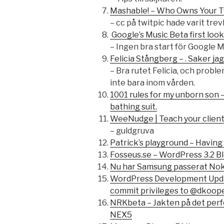
Mashable! – Who Owns Your T
– cc på twitpic hade varit trevl
Google’s Music Beta first look
– Ingen bra start för Google 
Felicia Stångberg – . Saker jag
– Bra rutet Felicia, och prob
inte bara inom vården.
1001 rules for my unborn son –
bathing suit.
WeeNudge | Teach your client
– guldgruva
Patrick’s playground – Having 
Fosseus.se – WordPress 3.2 B
Nu har Samsung passerat Noki
WordPress Development Updat
commit privileges to @dkoop
NRKbeta – Jakten på det perf
NEX5