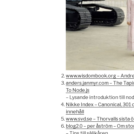
www.wisdombook.org – Andr
anders.janmyr.com – The Tapir
To Node.js
– Lysande introduktion till nod
Nikke Index – Canonical, 301 
innehåll
www.svd.se – Thorvalls sista 
blog2.0 – per åström – Om sto
– Tips till säljkåren.