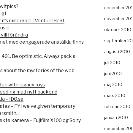
witpics?
december 20
igt.
november 20
: it’s miserable | VentureBeat
Music
oktober 2010
 vill förändra
september 20
lemet med oengagerade anställda finns
augusti 2010
 491. Be optimistic. Always pack a
juli 2010
s about the mysteries of the web
juni 2010
maj 2010
fun with legacy toys
leeding med nytt backend
mars 2010
a – IDG.se
es – FYI we’ve given temporary
februari 2010
ersmith…
januari 2010
ekte kamera – Fujifilm X100 og Sony
december 20