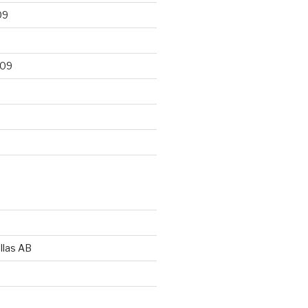
09
009
llas AB