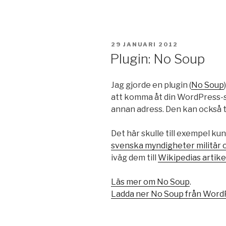
PUBLICERAT
29 JANUARI 2012
Plugin: No Soup
Jag gjorde en plugin (
No Soup
att komma åt din WordPress-saj
annan adress. Den kan också 
Det här skulle till exempel kun
svenska myndigheter militär o
iväg dem till
Wikipedias artik
Läs mer om No Soup
.
Ladda ner No Soup från Word