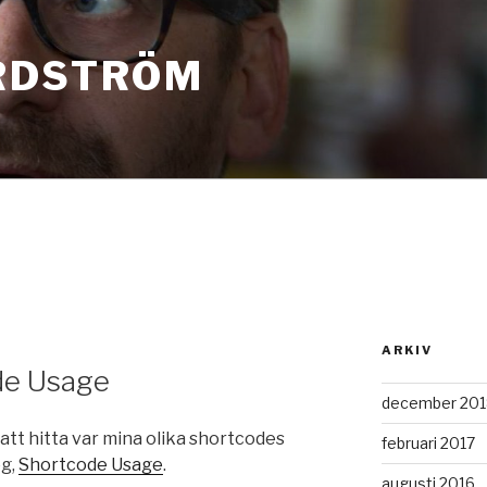
RDSTRÖM
ARKIV
de Usage
december 201
 att hitta var mina olika shortcodes
februari 2017
og,
Shortcode Usage
.
augusti 2016