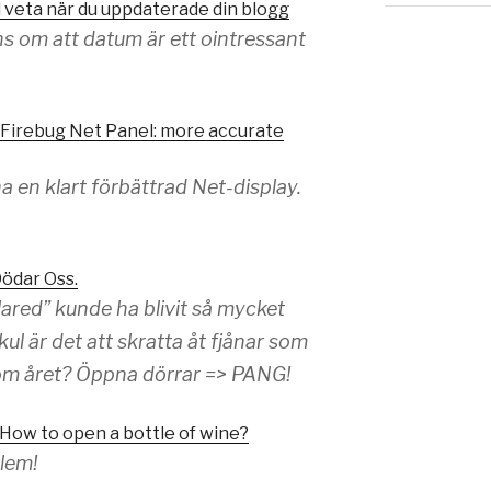
l veta när du uppdaterade din blogg
ens om att datum är ett ointressant
Firebug Net Panel: more accurate
 en klart förbättrad Net-display.
Dödar Oss.
ared” kunde ha blivit så mycket
ul är det att skratta åt fjånar som
gr om året? Öppna dörrar => PANG!
How to open a bottle of wine?
lem!