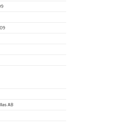
09
009
llas AB