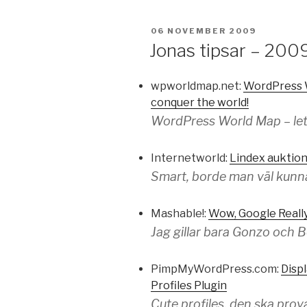
PUBLICERAT
06 NOVEMBER 2009
Jonas tipsar – 200
wpworldmap.net:
WordPress W
conquer the world!
WordPress World Map – let
Internetworld:
Lindex auktion
Smart, borde man väl kunn
Mashable!:
Wow, Google Reall
Jag gillar bara Gonzo och B
PimpMyWordPress.com:
Displ
Profiles Plugin
Cute profiles, den ska prova