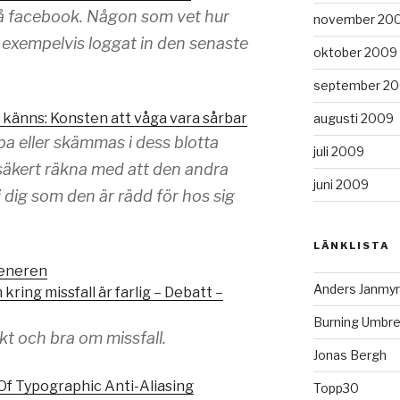
på facebook. Någon som vet hur
november 20
exempelvis loggat in den senaste
oktober 2009
september 2
t känns: Konsten att våga vara sårbar
augusti 2009
pa eller skämmas i dess blotta
juli 2009
säkert räkna med att den andra
juni 2009
 dig som den är rädd för hos sig
LÄNKLISTA
eneren
Anders Janmyr
kring missfall är farlig – Debatt –
Burning Umbre
kt och bra om missfall.
Jonas Bergh
 Of Typographic Anti-Aliasing
Topp30