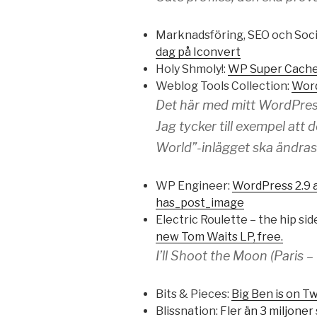
Marknadsföring, SEO och Soci
dag på Iconvert
Holy Shmoly!:
WP Super Cache
Weblog Tools Collection:
Word
Det här med mitt WordPress
Jag tycker till exempel att d
World”-inlägget ska ändras
WP Engineer:
WordPress 2.9 
has_post_image
Electric Roulette – the hip si
new Tom Waits LP, free.
I’ll Shoot the Moon (Paris – 0
Bits & Pieces:
Big Ben is on Tw
Blissnation:
Fler än 3 miljone