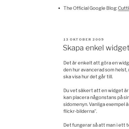
The Official Google Blog:
Cutti
PUBLICERAT
13 OKTOBER 2009
Skapa enkel widge
Det är enkelt att göra en wid
den hur avancerad som helst, 
ska visa hur det går till.
Du vet säkert att en widget ä
kan placera någonstans på sin
sidomenyn. Vanliga exempel är
flickr-bilderna”.
Det fungerar så att man i ett