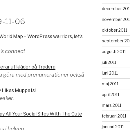
december 201
november 201
9-11-06
oktober 2011
orld Map – WordPress warriors, let’s
september 20
’s connect
augusti 2011
juli 2011
erar ut kläder på Tradera
juni 2011
a göra med prenumerationer också
maj 2011
y Likes Muppets!
april 2011
eaker.
mars 2011
ay All Your Social Sites With The Cute
februari 2011
januari 2011
s i helgen.