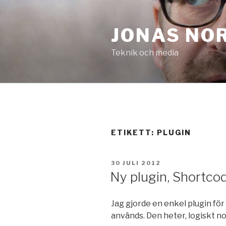
Hoppa
till
JONAS NO
innehåll
Teknik och media
ETIKETT:
PLUGIN
PUBLICERAT
30 JULI 2012
Ny plugin, Shortco
Jag gjorde en enkel plugin för
används. Den heter, logiskt n