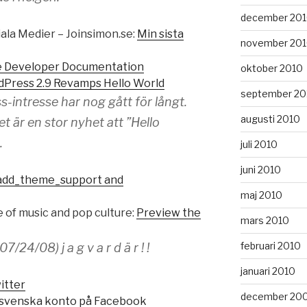
december 20
ala Medier – Joinsimon.se:
Min sista
november 20
 Developer Documentation
oktober 2010
Press 2.9 Revamps Hello World
september 20
-intresse har nog gått för långt.
augusti 2010
et är en stor nyhet att ”Hello
.
juli 2010
juni 2010
add_theme_support and
maj 2010
de of music and pop culture:
Preview the
mars 2010
februari 2010
7/24/08) j a g v a r d ä r ! !
januari 2010
itter
december 20
r svenska konto på Facebook