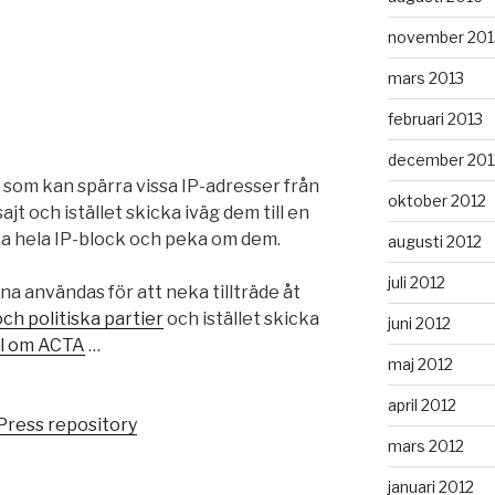
november 201
mars 2013
februari 2013
december 201
) som kan spärra vissa IP-adresser från
oktober 2012
t och istället skicka iväg dem till en
ta hela IP-block och peka om dem.
augusti 2012
juli 2012
na användas för att neka tillträde åt
ch politiska partier
och istället skicka
juni 2012
el om ACTA
…
maj 2012
april 2012
Press repository
mars 2012
januari 2012