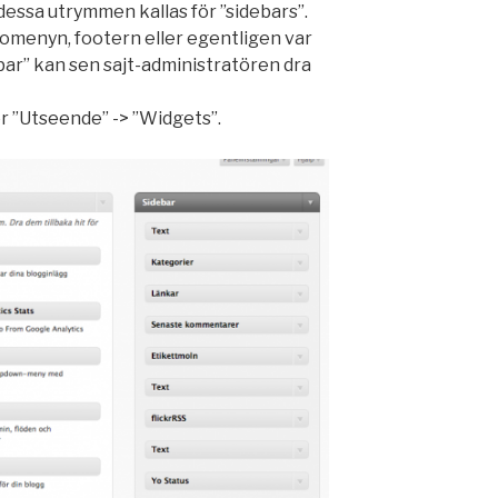
dessa utrymmen kallas för ”sidebars”.
domenyn, footern eller egentligen var
debar” kan sen sajt-administratören dra
er ”Utseende” -> ”Widgets”.