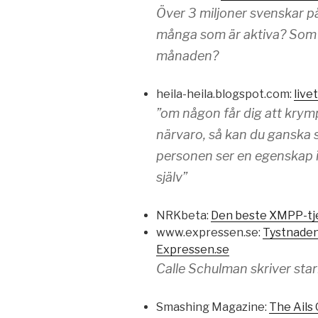
Över 3 miljoner svenskar 
många som är aktiva? Som 
månaden?
heila-heila.blogspot.com:
live
”om någon får dig att krym
närvaro, så kan du ganska 
personen ser en egenskap i
själv”
NRKbeta:
Den beste XMPP-tj
www.expressen.se:
Tystnaden 
Expressen.se
Calle Schulman skriver star
Smashing Magazine:
The Ails