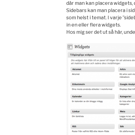
där man kan placera widgets, 
Sidebars kan man placera i si
som helst i temat. I varje ”si
in en eller flera widgets.
Hos mig ser det ut så här, und