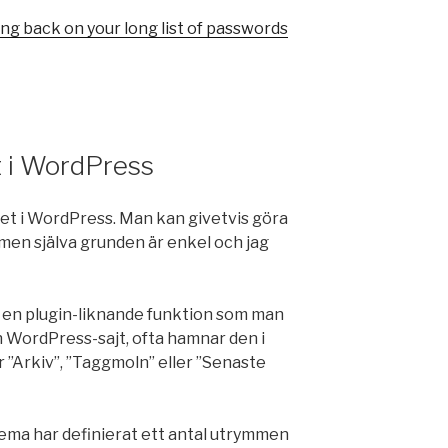
ng back on your long list of passwords
t i WordPress
get i WordPress. Man kan givetvis göra
men själva grunden är enkel och jag
r en plugin-liknande funktion som man
 WordPress-sajt, ofta hamnar den i
 ”Arkiv”, ”Taggmoln” eller ”Senaste
 tema har definierat ett antal utrymmen