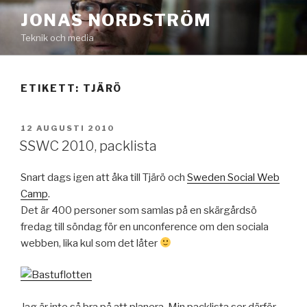
Hoppa
JONAS NORDSTRÖM
till
Teknik och media
innehåll
ETIKETT:
TJÄRÖ
PUBLICERAT
12 AUGUSTI 2010
SSWC 2010, packlista
Snart dags igen att åka till Tjärö och
Sweden Social Web
Camp
.
Det är 400 personer som samlas på en skärgårdsö
fredag till söndag för en unconference om den sociala
webben, lika kul som det låter
Jag är inte så bra på att planera. Min packlista ser därför