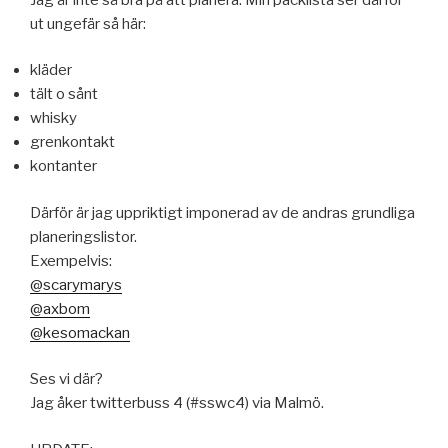
ut ungefär så här:
kläder
tält o sånt
whisky
grenkontakt
kontanter
Därför är jag uppriktigt imponerad av de andras grundliga
planeringslistor.
Exempelvis:
@scarymarys
@axbom
@kesomackan
Ses vi där?
Jag åker twitterbuss 4 (#sswc4) via Malmö.