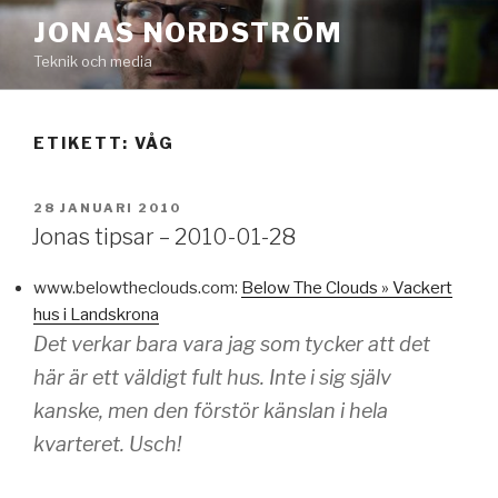
Hoppa
JONAS NORDSTRÖM
till
Teknik och media
innehåll
ETIKETT:
VÅG
PUBLICERAT
28 JANUARI 2010
Jonas tipsar – 2010-01-28
www.belowtheclouds.com:
Below The Clouds » Vackert
hus i Landskrona
Det verkar bara vara jag som tycker att det
här är ett väldigt fult hus. Inte i sig själv
kanske, men den förstör känslan i hela
kvarteret. Usch!