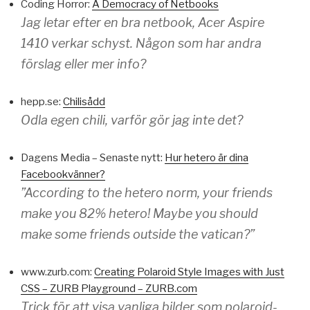
Coding Horror:
A Democracy of Netbooks
Jag letar efter en bra netbook, Acer Aspire
1410 verkar schyst. Någon som har andra
förslag eller mer info?
hepp.se:
Chilisådd
Odla egen chili, varför gör jag inte det?
Dagens Media – Senaste nytt:
Hur hetero är dina
Facebookvänner?
”According to the hetero norm, your friends
make you 82% hetero! Maybe you should
make some friends outside the vatican?”
www.zurb.com:
Creating Polaroid Style Images with Just
CSS – ZURB Playground – ZURB.com
Trick för att visa vanliga bilder som polaroid-