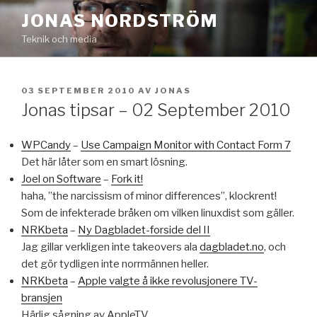
Hoppa
JONAS NORDSTRÖM
till
Teknik och media
innehåll
PUBLICERAT
03 SEPTEMBER 2010
AV
JONAS
Jonas tipsar – 02 September 2010
WPCandy
–
Use Campaign Monitor with Contact Form 7
Det här låter som en smart lösning.
Joel on Software
–
Fork it!
haha, ”the narcissism of minor differences”, klockrent!
Som de infekterade bråken om vilken linuxdist som gäller.
NRKbeta
–
Ny Dagbladet-forside del II
Jag gillar verkligen inte takeovers ala
dagbladet.no
, och
det gör tydligen inte norrmännen heller.
NRKbeta
–
Apple valgte å ikke revolusjonere TV-
bransjen
Härlig sågning av AppleTV