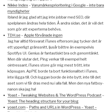
Nikke Index
–
Varumärkesprioritering i Google – inte bara
myndigheter
Ibland är jag glad att jag inte jobbar med SEO, där
spelplanen ändras hela tiden. Å andra sidan, det är väl det
som gör att experterna behövs.
TDH.se
–
Apple förvånade ingen
Jag har alltid försvarat iTunes eftersom jag tycker det är
ett ypperligt gränssnitt, ljusår bättre än exempelvis
Spotifys UI. Genius är fantastiskt bra och genomtänkt.
Men där slutar det, Ping verkar till exempel helt
ointressant, iTunes store gör mig mest trött, inte
köpsugen. ApPlE borde ta bort funktionalitet i iTunes,
inte lägga till. Och loggan borde de inte bytt, inte till det
aset som vi får dras med nu i alla fall. Men den nya fatboy-
nanon ska jag ha!
Yoast – Tweaking Websites & The WordPress Podcast
–
Yoast: The heading structure for your blog
yoast.com
–
Paths and URLs in WordPress – Yoast –