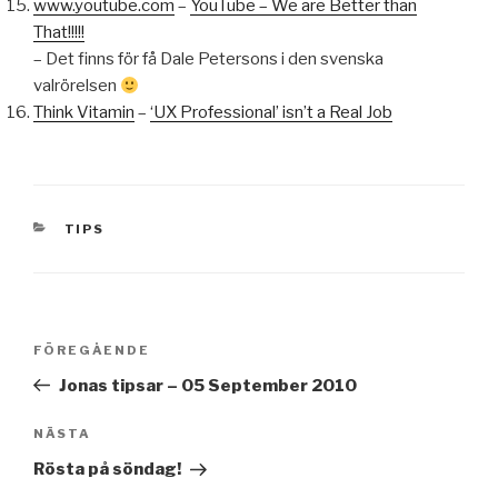
www.youtube.com
–
YouTube – We are Better than
That!!!!!
– Det finns för få Dale Petersons i den svenska
valrörelsen
Think Vitamin
–
‘UX Professional’ isn’t a Real Job
KATEGORIER
TIPS
Inläggsnavigering
Föregående
FÖREGÅENDE
inlägg
Jonas tipsar – 05 September 2010
Nästa
NÄSTA
inlägg
Rösta på söndag!