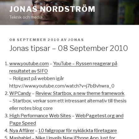
Hoppa
JONAS NORDSTRÖM
till
Teknik och media
innehåll
PUBLICERAT
08 SEPTEMBER 2010
AV
JONAS
Jonas tipsar – 08 September 2010
www.youtube.com
–
YouTube – Ryssen reagerar på
resultatet av SIFO
– Roligast på webben igår
httpv://www.youtube.com/watch?v=j7bBvhwra_0
WPCandy
–
Review: Startbox, a new theme framework
– Startbox, verkar som ett intressant alternativ till thesis
eller notes blog core
High Performance Web Sites
–
WebPagetest.org and
Page Speed
Nya Affärer
–
10 fallgropar för nykläckta företagare
Mashable!
–
Nike Unveils New iPhone App Just for