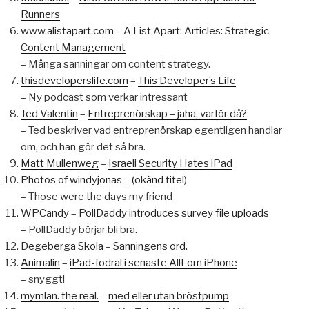
Runners
www.alistapart.com
–
A List Apart: Articles: Strategic
Content Management
– Många sanningar om content strategy.
thisdeveloperslife.com
–
This Developer’s Life
– Ny podcast som verkar intressant
Ted Valentin
–
Entreprenörskap – jaha, varför då?
– Ted beskriver vad entreprenörskap egentligen handlar
om, och han gör det så bra.
Matt Mullenweg
–
Israeli Security Hates iPad
Photos of windyjonas
–
(okänd titel)
– Those were the days my friend
WPCandy
–
PollDaddy introduces survey file uploads
– PollDaddy börjar bli bra.
Degeberga Skola
–
Sanningens ord.
Animalin
–
iPad-fodral i senaste Allt om iPhone
– snyggt!
mymlan. the real.
–
med eller utan bröstpump