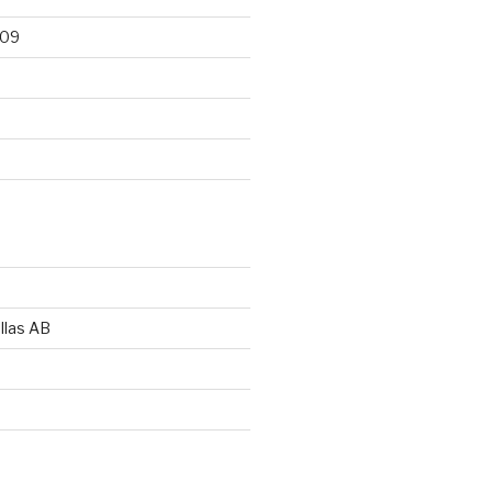
009
llas AB