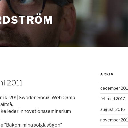
RDSTRÖM
ARKIV
ni 2011
december 201
uni kl 20! | Sweden Social Web Camp
februari 2017
alltså.
augusti 2016
cke leder innovationsseminarium
.
november 201
nte ”Bakom mina solglasögon”