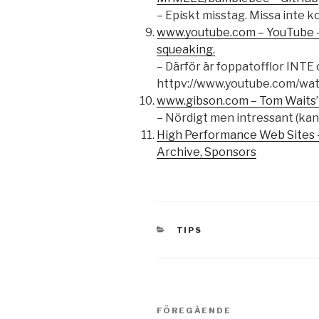
– Episkt misstag. Missa inte
www.youtube.com – YouTube – 
squeaking.
– Därför är foppatofflor INTE
httpv://www.youtube.com/
www.gibson.com – Tom Waits’ 
– Nördigt men intressant (kans
High Performance Web Sites 
Archive, Sponsors
KATEGORIER
TIPS
Inläggsnavigering
Föregående
FÖREGÅENDE