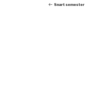
inlägg
Snart semester