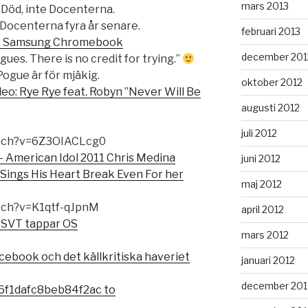
mars 2013
Död, inte Docenterna.
l Docenterna fyra år senare.
februari 2013
the Samsung Chromebook
december 201
agues. There is no credit for trying.”
Pogue är för mjäkig.
oktober 2012
eo: Rye Rye feat. Robyn ”Never Will Be
augusti 2012
juli 2012
atch?v=6Z3OIACLcg0
 American Idol 2011 Chris Medina
juni 2012
Sings His Heart Break Even For her
maj 2012
tch?v=K1qtf-qJpnM
april 2012
 SVT tappar OS
mars 2012
cebook och det källkritiska haveriet
januari 2012
december 201
f1dafc8beb84f2ac to