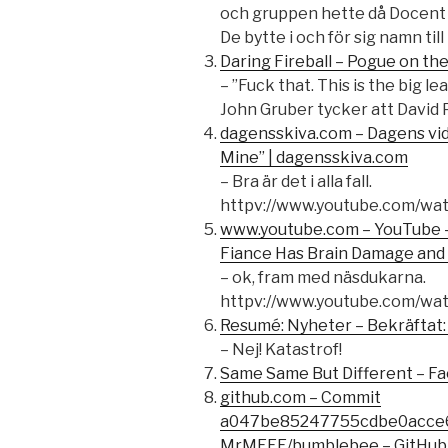
och gruppen hette då Docent 
De bytte i och för sig namn til
Daring Fireball – Pogue on 
– ”Fuck that. This is the big le
John Gruber tycker att David 
dagensskiva.com – Dagens vid
Mine” | dagensskiva.com
– Bra är det i alla fall.
httpv://www.youtube.com/w
www.youtube.com – YouTube –
Fiance Has Brain Damage and 
– ok, fram med näsdukarna.
httpv://www.youtube.com/wa
Resumé: Nyheter – Bekräftat:
– Nej! Katastrof!
Same Same But Different – Fa
github.com – Commit
a047be85247755cdbe0acce6
MrMEEE/bumblebee – GitHub