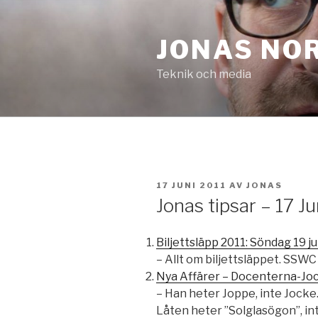
Hoppa
till
JONAS NO
innehåll
Teknik och media
PUBLICERAT
17 JUNI 2011
AV
JONAS
Jonas tipsar – 17 Ju
Biljettsläpp 2011: Söndag 19 j
– Allt om biljettsläppet. SSWC 
Nya Affärer – Docenterna-Jo
– Han heter Joppe, inte Jocke
Låten heter ”Solglasögon”, i