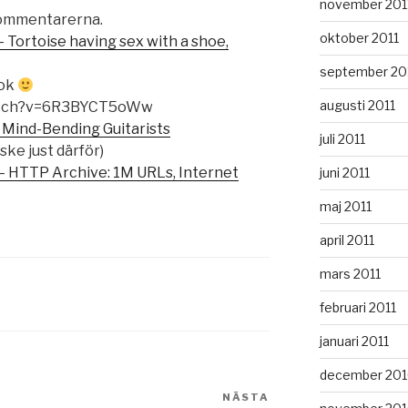
november 201
 kommentarerna.
oktober 2011
Tortoise having sex with a shoe,
september 20
 ok
augusti 2011
watch?v=6R3BYCT5oWw
Mind-Bending Guitarists
juli 2011
ke just därför)
– HTTP Archive: 1M URLs, Internet
juni 2011
maj 2011
april 2011
mars 2011
februari 2011
januari 2011
december 20
NÄSTA
Nästa