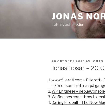
Hoppa
till
JONAS NO
innehåll
Teknik och media
PUBLICERAT
20 OKTOBER 2010
AV
JONAS
Jonas tipsar – 20 
www.fillerati.com – Fillerati 
– För er som tröttnat på gang
WP Engineer – debugConsole
WpRecipes.com – How to easil
Daring Fireball – The New Ma