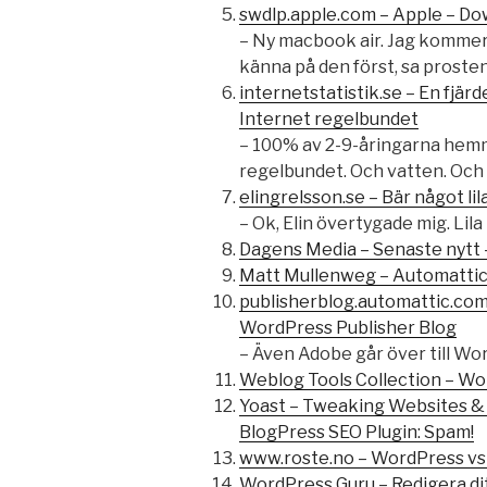
swdlp.apple.com – Apple – Do
– Ny macbook air. Jag kommer 
känna på den först, sa prosten
internetstatistik.se – En fjärd
Internet regelbundet
– 100% av 2-9-åringarna hem
regelbundet. Och vatten. Och 
elingrelsson.se – Bär något li
– Ok, Elin övertygade mig. Lila i
Dagens Media – Senaste nytt –
Matt Mullenweg – Automattic
publisherblog.automattic.com
WordPress Publisher Blog
– Även Adobe går över till Wo
Weblog Tools Collection – Wo
Yoast – Tweaking Websites &
BlogPress SEO Plugin: Spam!
www.roste.no – WordPress vs 
WordPress Guru – Redigera di