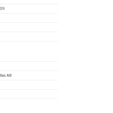
009
llas AB