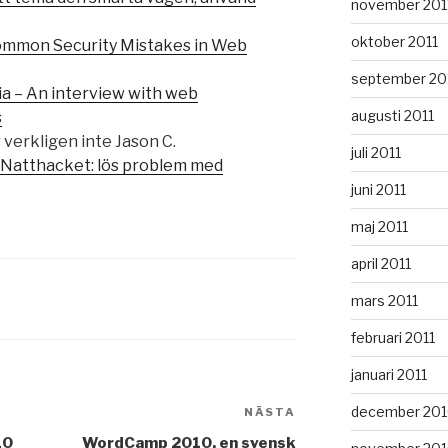
november 201
oktober 2011
ommon Security Mistakes in Web
september 20
a – An interview with web
augusti 2011
s
r verkligen inte Jason C.
juli 2011
Natthacket: lös problem med
juni 2011
maj 2011
april 2011
mars 2011
februari 2011
januari 2011
december 20
NÄSTA
Nästa
inlägg
10
WordCamp 2010, en svensk