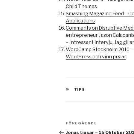
Child Themes
Smashing Magazine Feed – C
Applications
Comments on Disruptive Medi
entrepreneur Jason Calacani
– Intressant intervju. Jag gilla
WordCamp Stockholm 2010 – 
WordPress och vinn prylar
KATEGORIER
TIPS
Inläggsnavigering
Föregående
FÖREGÅENDE
inlägg
Jonas tipsar – 15 Oktober 20