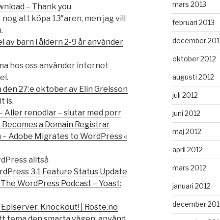
mars 2013
wnload – Thank you
nog att köpa 13″aren, men jag vill
februari 2013
.
december 201
el av barn i åldern 2-9 år använder
oktober 2012
ma hos oss använder internet
augusti 2012
el.
la den 27:e oktober av Elin Grelsson
juli 2012
t is.
 Aller renodlar – slutar med porr
juni 2012
 Becomes a Domain Registrar
maj 2012
 – Adobe Migrates to WordPress «
april 2012
rdPress alltså
mars 2012
rdPress 3.1 Feature Status Update
 The WordPress Podcast – Yoast:
januari 2012
december 201
Episerver. Knockout! | Roste.no
tt tema den smarta vägen, använd