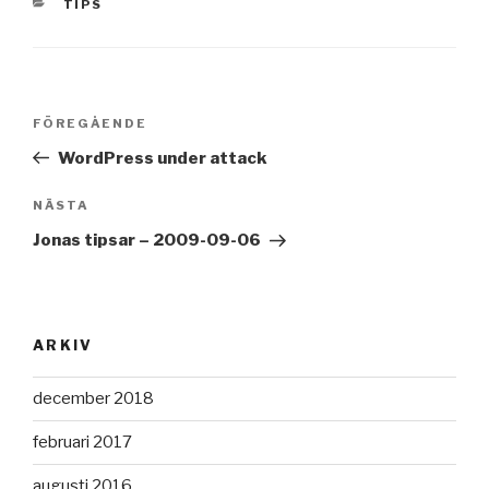
KATEGORIER
TIPS
Inläggsnavigering
Föregående
FÖREGÅENDE
inlägg
WordPress under attack
Nästa
NÄSTA
inlägg
Jonas tipsar – 2009-09-06
ARKIV
december 2018
februari 2017
augusti 2016