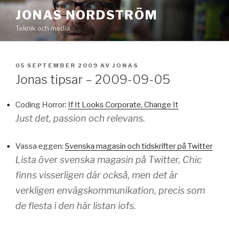
Hoppa
JONAS NORDSTRÖM
till
Teknik och media
innehåll
PUBLICERAT
05 SEPTEMBER 2009
AV
JONAS
Jonas tipsar – 2009-09-05
Coding Horror:
If It Looks Corporate, Change It
Just det, passion och relevans.
Vassa eggen:
Svenska magasin och tidskrifter på Twitter
Lista över svenska magasin på Twitter, Chic
finns visserligen där också, men det är
verkligen envägskommunikation, precis som
de flesta i den här listan iofs.