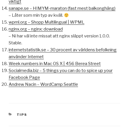
viktigt
sanape.se – HIMYM-maraton (fast mest balkonghäng)
– Låter som min typ av kväll.
wpml.org – Shopp Multilingual | WPML
nginx.org – nginx: download
– Ni har väl inte missat att nginx släppt version 1.0.0.
Stable.
internetstatistik.se – 30 procent av världens befolkning
använder Internet
Week numbers in Mac OS X | 456 Berea Street
Socialmedia.biz – 5 things you can do to spice up your
Facebook Page
Andrew Nacin – WordCamp Seattle
KATEGORIER
TIPS