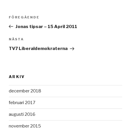
Inläggsnavigering
Föregående
FÖREGÅENDE
inlägg
Jonas tipsar – 15 April 2011
Nästa
NÄSTA
inlägg
TV7 Liberaldemokraterna
ARKIV
december 2018
februari 2017
augusti 2016
november 2015