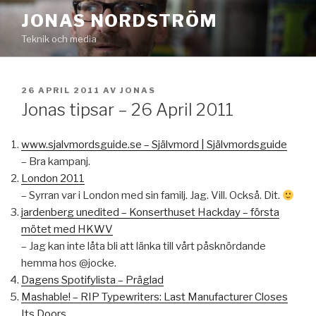
Hoppa
JONAS NORDSTRÖM
till
Teknik och media
innehåll
PUBLICERAT
26 APRIL 2011
AV
JONAS
Jonas tipsar – 26 April 2011
www.sjalvmordsguide.se – Självmord | Självmordsguide
– Bra kampanj.
London 2011
– Syrran var i London med sin familj. Jag. Vill. Också. Dit.
jardenberg unedited – Konserthuset Hackday – första
mötet med HKWV
– Jag kan inte låta bli att länka till vårt påsknördande
hemma hos @jocke.
Dagens Spotifylista – Präglad
Mashable! – RIP Typewriters: Last Manufacturer Closes
Its Doors