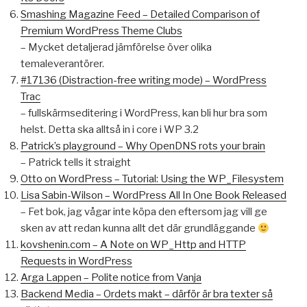
Smashing Magazine Feed – Detailed Comparison of
Premium WordPress Theme Clubs
– Mycket detaljerad jämförelse över olika
temaleverantörer.
#17136 (Distraction-free writing mode) – WordPress
Trac
– fullskärmseditering i WordPress, kan bli hur bra som
helst. Detta ska alltså in i core i WP 3.2
Patrick’s playground – Why OpenDNS rots your brain
– Patrick tells it straight
Otto on WordPress – Tutorial: Using the WP_Filesystem
Lisa Sabin-Wilson – WordPress All In One Book Released
– Fet bok, jag vågar inte köpa den eftersom jag vill ge
sken av att redan kunna allt det där grundläggande
kovshenin.com – A Note on WP_Http and HTTP
Requests in WordPress
Arga Lappen – Polite notice from Vanja
Backend Media – Ordets makt – därför är bra texter så