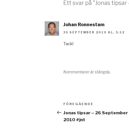
Ett svar på ”Jonas tipsa
Johan Ronnestam
30 SEPTEMBER 2010 KL. 5:12
Tack!
Kommentarer är stängda.
Inläggsnavigering
Föregående
FÖREGÅENDE
inlägg
Jonas tipsar – 26 September
2010 #jnt