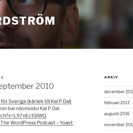
RDSTRÖM
ARKIV
AS
 September 2010
december 201
för Sverige (kärlek till Kal P Dal)
februari 2017
min barndomsidol Kal P Dal.
augusti 2016
atch?v=L97nEctGlWQ
 The WordPress Podcast – Yoast:
november 201