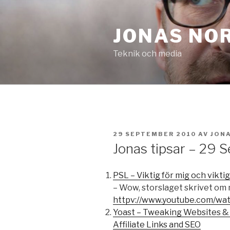
Hoppa
till
JONAS NO
innehåll
Teknik och media
PUBLICERAT
29 SEPTEMBER 2010
AV
JON
Jonas tipsar – 29
PSL – Viktig för mig och viktig 
– Wow, storslaget skrivet om 
httpv://www.youtube.com/w
Yoast – Tweaking Websites &
Affiliate Links and SEO