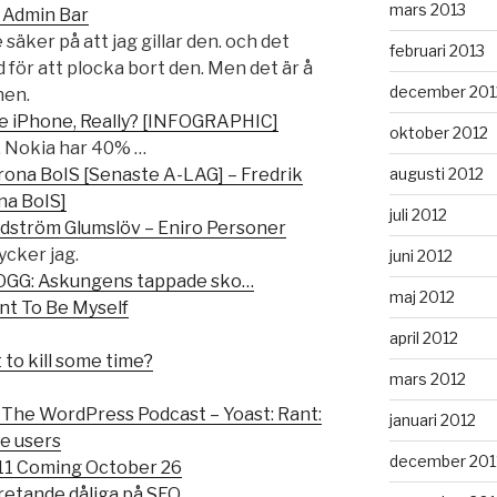
mars 2013
 Admin Bar
 säker på att jag gillar den. och det
februari 2013
 för att plocka bort den. Men det är å
december 201
nen.
he iPhone, Really? [INFOGRAPHIC]
oktober 2012
, Nokia har 40% …
augusti 2012
ona BoIS [Senaste A-LAG] – Fredrik
na BoIS]
juli 2012
rdström Glumslöv – Eniro Personer
tycker jag.
juni 2012
OGG: Askungens tappade sko…
maj 2012
nt To Be Myself
april 2012
 to kill some time?
mars 2012
The WordPress Podcast – Yoast: Rant:
januari 2012
e users
december 201
011 Coming October 26
tretande dåliga på SEO