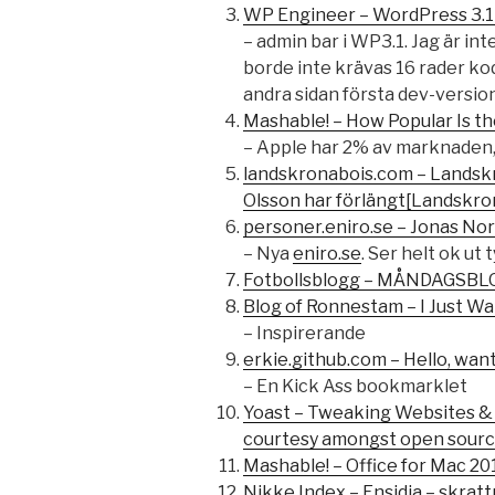
WP Engineer – WordPress 3.1
– admin bar i WP3.1. Jag är inte
borde inte krävas 16 rader kod
andra sidan första dev-versio
Mashable! – How Popular Is t
– Apple har 2% av marknaden
landskronabois.com – Landskr
Olsson har förlängt[Landskro
personer.eniro.se – Jonas No
– Nya
eniro.se
. Ser helt ok ut 
Fotbollsblogg – MÅNDAGSBL
Blog of Ronnestam – I Just Wa
– Inspirerande
erkie.github.com – Hello, want
– En Kick Ass bookmarklet
Yoast – Tweaking Websites & 
courtesy amongst open sourc
Mashable! – Office for Mac 2
Nikke Index – Ensidia – skrat