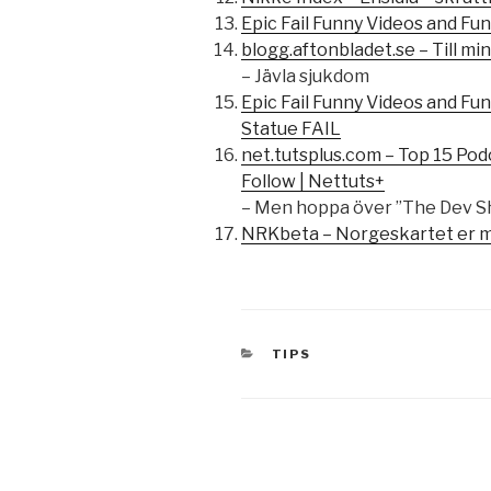
Epic Fail Funny Videos and F
blogg.aftonbladet.se – Till min
– Jävla sjukdom
Epic Fail Funny Videos and Fun
Statue FAIL
net.tutsplus.com – Top 15 Po
Follow | Nettuts+
– Men hoppa över ”The Dev S
NRKbeta – Norgeskartet er m
KATEGORIER
TIPS