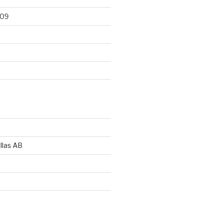
009
llas AB