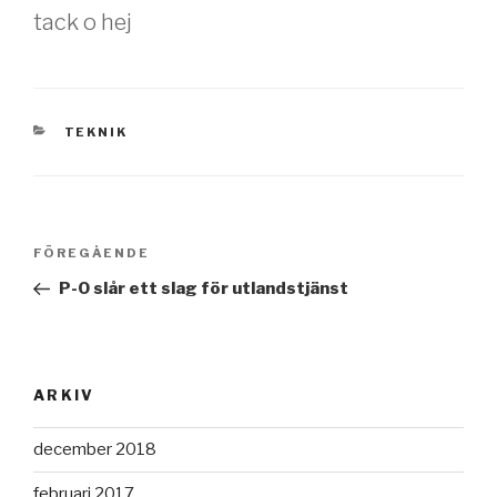
tack o hej
KATEGORIER
TEKNIK
Inläggsnavigering
Föregående
FÖREGÅENDE
inlägg
P-O slår ett slag för utlandstjänst
ARKIV
december 2018
februari 2017