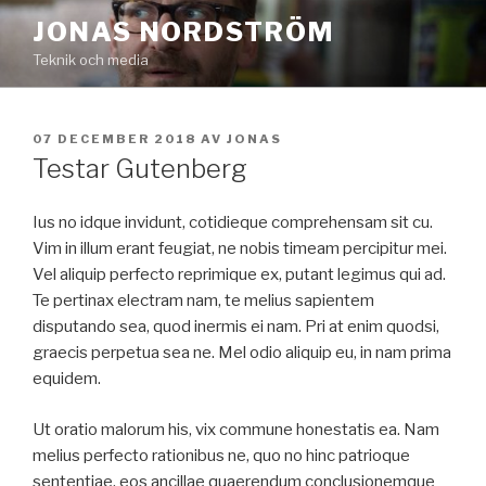
Hoppa
JONAS NORDSTRÖM
till
Teknik och media
innehåll
PUBLICERAT
07 DECEMBER 2018
AV
JONAS
Testar Gutenberg
Ius no idque invidunt, cotidieque comprehensam sit cu.
Vim in illum erant feugiat, ne nobis timeam percipitur mei.
Vel aliquip perfecto reprimique ex, putant legimus qui ad.
Te pertinax electram nam, te melius sapientem
disputando sea, quod inermis ei nam. Pri at enim quodsi,
graecis perpetua sea ne. Mel odio aliquip eu, in nam prima
equidem.
Ut oratio malorum his, vix commune honestatis ea. Nam
melius perfecto rationibus ne, quo no hinc patrioque
sententiae, eos ancillae quaerendum conclusionemque